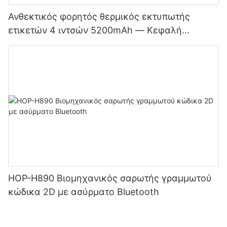
Ανθεκτικός φορητός θερμικός εκτυπωτής
ετικετών 4 ιντσών 5200mAh — Κεφαλή
εκτύπωσης διπλής λειτουργίας για ετικέτες και
αποδείξεις Bluetooth στην Ιαπωνία
HOP-H890 Βιομηχανικός σαρωτής γραμμωτού
κώδικα 2D με ασύρματο Bluetooth