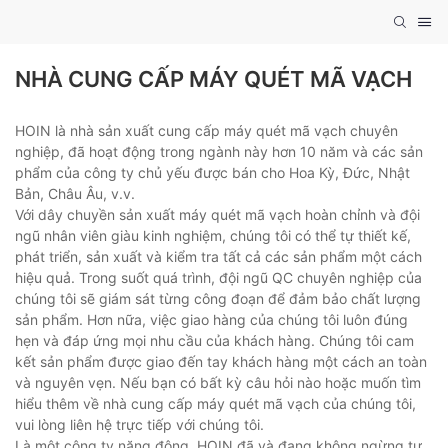
NHÀ CUNG CẤP MÁY QUÉT MÃ VẠCH
HOIN là nhà sản xuất cung cấp máy quét mã vạch chuyên
nghiệp, đã hoạt động trong ngành này hơn 10 năm và các sản
phẩm của công ty chủ yếu được bán cho Hoa Kỳ, Đức, Nhật
Bản, Châu Âu, v.v.
Với dây chuyền sản xuất máy quét mã vạch hoàn chỉnh và đội
ngũ nhân viên giàu kinh nghiệm, chúng tôi có thể tự thiết kế,
phát triển, sản xuất và kiểm tra tất cả các sản phẩm một cách
hiệu quả. Trong suốt quá trình, đội ngũ QC chuyên nghiệp của
chúng tôi sẽ giám sát từng công đoạn để đảm bảo chất lượng
sản phẩm. Hơn nữa, việc giao hàng của chúng tôi luôn đúng
hẹn và đáp ứng mọi nhu cầu của khách hàng. Chúng tôi cam
kết sản phẩm được giao đến tay khách hàng một cách an toàn
và nguyên vẹn. Nếu bạn có bất kỳ câu hỏi nào hoặc muốn tìm
hiểu thêm về nhà cung cấp máy quét mã vạch của chúng tôi,
vui lòng liên hệ trực tiếp với chúng tôi.
Là một công ty năng động, HOIN đã và đang không ngừng tự