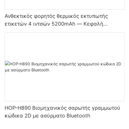
Ανθεκτικός φορητός θερμικός εκτυπωτής
ετικετών 4 ιντσών 5200mAh — Κεφαλή
εκτύπωσης διπλής λειτουργίας για ετικέτες και
αποδείξεις Bluetooth στην Ιαπωνία
HOP-H890 Βιομηχανικός σαρωτής γραμμωτού
κώδικα 2D με ασύρματο Bluetooth