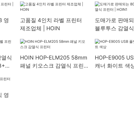
감열식 프린터
B 영
고품질 4인치 라벨 프린터
도매가로 판매되
제조업체 | HOIN
블루투스 감열식 
HOIN1
 감열식
HOIN HOP-ELM205 58mm
HOP-E9005 U
B+블
패널 키오스크 감열식 프린
캐너 화이트 색
터
식 영