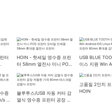
프린터
HOIN - 핫세일 영수증 프린
USB BLUE TO
터 58mm 열전사 미니 POS
이스 지원 Win An
 프린
프린터 모바일 인쇄용
Linux Mini 
 프린
58mm 휴대용 열전사 프린
린터 80mm 휴
고품질 2인치 프
터
프린터
HOIN
영수증
블루투스/USB 자동 커터 감
/s 고
열식 영수증 프린터 공장 저
토랑 데
렴한 가격 80mm 데스크탑