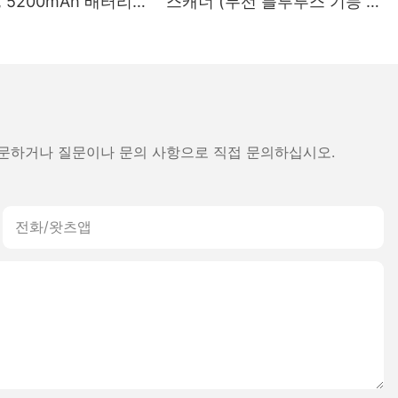
 5200mAh 배터리,
스캐너 (무선 블루투스 기능 포
라벨 및 영수증 겸용
함)
본산 프린트 헤드 탑재
방문하거나 질문이나 문의 사항으로 직접 문의하십시오.
전화/왓츠앱