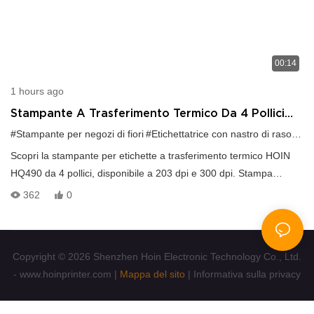
00:14
1 hours ago
Stampante A Trasferimento Termico Da 4 Pollici
Con Nastro Di Raso Colorato Per Confezioni
#Stampante per negozi di fiori
#Etichettatrice con nastro di raso
#Sta
Regalo Floreali
Scopri la stampante per etichette a trasferimento termico HOIN
HQ490 da 4 pollici, disponibile a 203 dpi e 300 dpi. Stampa
veloce a 152 mm/s, supporta codici a barre 1D/2D, carta in
362
0
rotolo/pieghevole e software TSPL, ZPL, EPL. Perfetta per
etichette di prodotti, cartellini dei prezzi, etichette per la cura degli
indumenti, etichette di spedizione, imballaggi e gestione
Copyright © 2026 Shenzhen Hoin Electronic Technology Co., Ltd.
dell'inventario. Contattaci:
- www.hoinprinter.com |
Mappa del sito
|
Informativa sulla privacy
WhatsApp +8619172692721
E-mail:cyrus.guan@hoinprinter.com