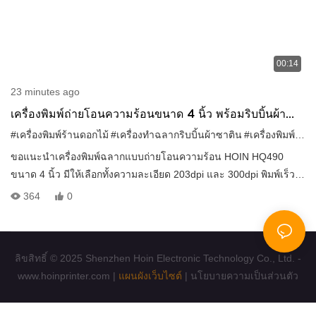
00:14
23 minutes ago
เครื่องพิมพ์ถ่ายโอนความร้อนขนาด 4 นิ้ว พร้อมริบบิ้นผ้า
ซาตินหลากสี สำหรับบรรจุภัณฑ์กล่องของขวัญดอกไม้
#เครื่องพิมพ์ร้านดอกไม้
#เครื่องทำฉลากริบบิ้นผ้าซาติน
#เครื่องพิมพ์บรรจุภัณฑ์ของขวัญ
ขอแนะนำเครื่องพิมพ์ฉลากแบบถ่ายโอนความร้อน HOIN HQ490
ขนาด 4 นิ้ว มีให้เลือกทั้งความละเอียด 203dpi และ 300dpi พิมพ์เร็ว
152 มม./วินาที รองรับบาร์โค้ด 1D/2D กระดาษม้วน/พับได้ และ
364
0
ซอฟต์แวร์ TSPL, ZPL, EPL เหมาะอย่างยิ่งสำหรับฉลากสินค้า ป้าย
ราคา ฉลากดูแลรักษาเสื้อผ้า ฉลากจัดส่ง บรรจุภัณฑ์ และการจัดการ
สินค้าคงคลัง ติดต่อเรา:
ลิขสิทธิ์ © 2025 Shenzhen Hoin Electronic Technology Co., Ltd. -
WhatsApp +8619172692721
www.hoinprinter.com |
แผนผังเว็บไซต์
|
นโยบายความเป็นส่วนตัว
อีเมล:cyrus.guan@hoinprinter.com