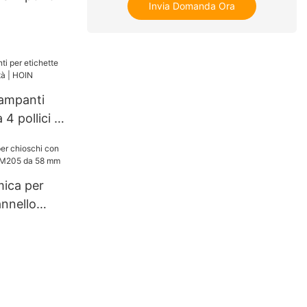
Invia Domanda Ora
tampanti
 4 pollici di
OIN
ica per
annello
205 da 58