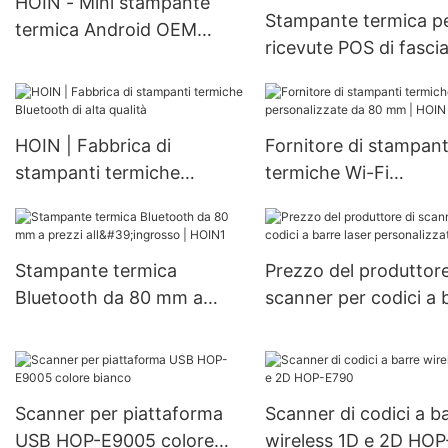
HOIN - Mini stampante
Stampante termica p
termica Android OEM
ricevute POS di fascia
ODM USB+BT Stampante
da 80 mm con codice
con batteria ricaricabile
barre USB+LAN+CO
Stampante termica
piccola, con segnalat
portatile da 58 mm
HOIN | Fabbrica di
Fornitore di stampant
acustico e allarme H
stampanti termiche
termiche Wi-Fi
H801
Bluetooth di alta qualità
personalizzate da 80
HOIN
Stampante termica
Prezzo del produttore
Bluetooth da 80 mm a
scanner per codici a 
prezzi all'ingrosso | HOIN1
laser personalizzati 
Scanner per piattaforma
Scanner di codici a b
USB HOP-E9005 colore
wireless 1D e 2D HOP