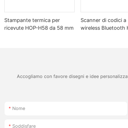
Stampante termica per
Scanner di codici a
ricevute HOP-H58 da 58 mm
wireless Bluetooth
H980 con batteria 
durata da 2800 mAh
per magazzini e logi
Accogliamo con favore disegni e idee personalizzati 
Nome
Soddisfare