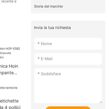
ù recente e
Storia del marchio
Invia la tua richiesta
Nome
E-Mail
ica Hoin
mpante
Soddisfare
evute
a 2 pollici
etichette
a 4 pollici