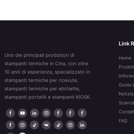
Link 
Uno dei principali produttori di
Home
stampanti termiche in Cina, con oltre
Prodott
10 anni di esperienza, specializzato in
Inform
stampanti termiche per ricevute,
Guida 
stampanti termiche per etichette,
Notizia
stampanti portatili e stampanti KIOSK.
Scaric
Contatt
FAQ