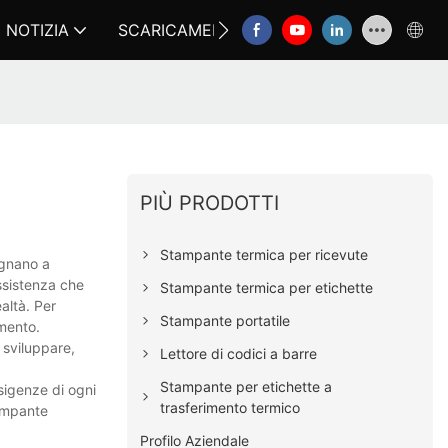
NOTIZIA
SCARICAMENTO
CONTATTACI
FA
PIÙ PRODOTTI
Stampante termica per ricevute
pegnano a
assistenza che
Stampante termica per etichette
ealtà. Per
Stampante portatile
omento.
 sviluppare,
Lettore di codici a barre
Stampante per etichette a
esigenze di ogni
trasferimento termico
tampante
Profilo Aziendale