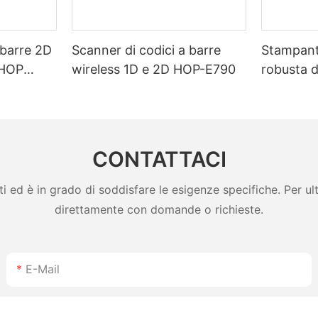
 barre 2D
Scanner di codici a barre
Stampante
 HOP
wireless 1D e 2D HOP-E790
robusta d
a lunga
etichette
, ideale
mAh, Blu
stica.
modalità 
ricevute,
CONTATTACI
giappone
ed è in grado di soddisfare le esigenze specifiche. Per ulter
direttamente con domande o richieste.
E-Mail