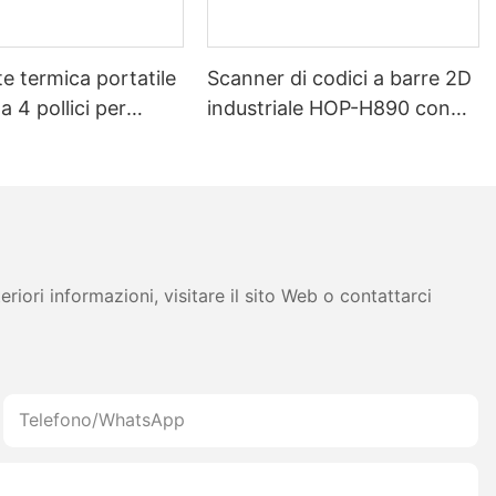
 termica portatile
Scanner di codici a barre 2D
a 4 pollici per
industriale HOP-H890 con
, batteria da 5200
Bluetooth wireless
etooth, doppia
per etichette e
 testina di stampa
se.
iori informazioni, visitare il sito Web o contattarci
Telefono/WhatsApp