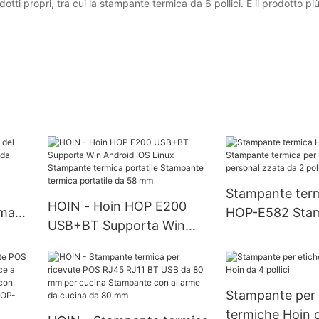
i propri, tra cui la stampante termica da 6 pollici. È il prodotto pi
Stampante term
HOIN - Hoin HOP E200
ema
HOP-E582 Sta
USB+BT Supporta Win
ica
termica per ric
Android IOS Linux
 a
personalizzata d
Stampante termica
portatile Stampante
Stampante per 
termica portatile da 58
termiche Hoin d