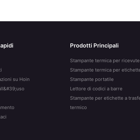
Rapidi
Prodotti Principali
Stampante termica per ricevute
i
Stampante termica per etichett
azioni su Hoin
Stampante portatile
all&#39;uso
Lettore di codici a barre
Stampante per etichette a tras
amento
termico
aci