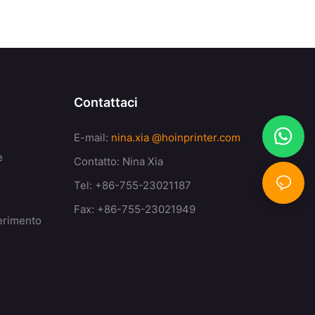
Contattaci
E-mail:
nina.xia
@hoinprinter.com
e
Contatto: Nina Xia
Tel: +86-755-23021187
Fax: +86-755-23021949
ferimento