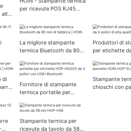
HOIN - Stampante termica
mm
er
per ricevute POS RJ45
 alta
RJ11 BT USB da 80 mm
 a
per cucina Stampante con
M,
allarme da cucina da 80
ore
mm
i
La migliore stampante
Produttori di s
OP-
termica Bluetooth da 80
per etichette da
 mm |
mm di fabbrica | HOIN
alta qualità | H
 di
Stampante term
Fornitore di stampante
barre
chioschi con p
termica portatile per
| HOIN
HOIN HOP-ELM
etichette HOP-HQ300 da 3
mm
pollici con USB+Bluetooth
arre
Stampante termica per
-
ricevute da tavolo da 58