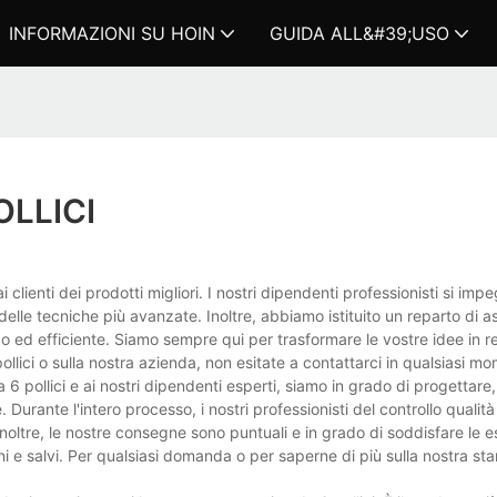
INFORMAZIONI SU HOIN
GUIDA ALL&#39;USO
LLICI
i clienti dei prodotti migliori. I nostri dipendenti professionisti si im
delle tecniche più avanzate. Inoltre, abbiamo istituito un reparto di 
pido ed efficiente. Siamo sempre qui per trasformare le vostre idee in r
ollici o sulla nostra azienda, non esitate a contattarci in qualsiasi m
6 pollici e ai nostri dipendenti esperti, siamo in grado di progettare,
 Durante l'intero processo, i nostri professionisti del controllo qualità
Inoltre, le nostre consegne sono puntuali e in grado di soddisfare le 
ni e salvi. Per qualsiasi domanda o per saperne di più sulla nostra s