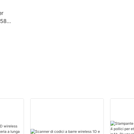
er
 58