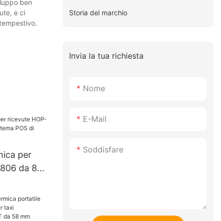
viluppo ben
Storia del marchio
ute, e ci
 tempestivo.
Invia la tua richiesta
Nome
E-Mail
Soddisfare
ica per
H806 da 80
a POS di