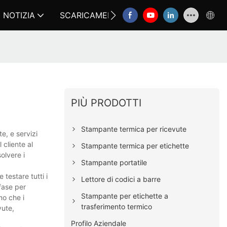
NOTIZIA
SCARICAMENTO
CONTATTACI
FA
PIÙ PRODOTTI
Stampante termica per ricevute
e, e servizi
 cliente al
Stampante termica per etichette
olvere i
Stampante portatile
testare tutti i
Lettore di codici a barre
 fase per
Stampante per etichette a
mo che i
trasferimento termico
vute,
Profilo Aziendale