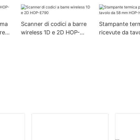
etichette HOP
pollici con US
rma
Scanner di codici a barre
Stampante term
re
wireless 1D e 2D HOP-
ricevute da tav
E790
mm HOP-H58