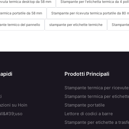
evuta termica desktop da 58 mm
Stampante per l'etichetta termica da 4 poll
termica portatile da 58 mm
Stampante per ricevuta termica portatile da 80
nte termico del pannello
stampante per etichette termiche
Stampante
Rapidi
Prodotti Principali
Stampante termica per ricevute
i
Stampante termica per etichett
azioni su Hoin
Stampante portatile
all&#39;uso
Lettore di codici a barre
Stampante per etichette a tras