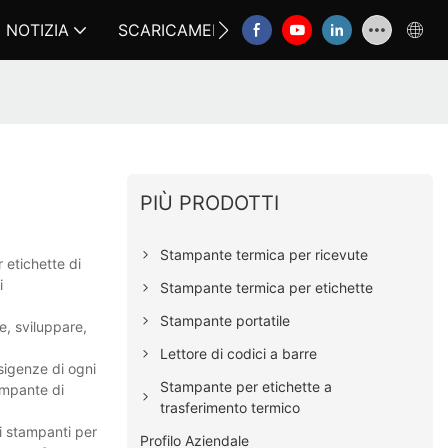
NOTIZIA
SCARICAMENTO
CONTATTACI
FA
PIÙ PRODOTTI
Stampante termica per ricevute
 etichette di
i
Stampante termica per etichette
Stampante portatile
e, sviluppare,
Lettore di codici a barre
esigenze di ogni
Stampante per etichette a
ampante di
trasferimento termico
i stampanti per
Profilo Aziendale