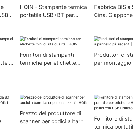
te
HOIN - Stampante termica
Fabbrica BIS a
 USB
portatile USB+BT per
Cina, Giappone
nel
ricevute da 58 mm
stampante per 
nte
certificata BIS Offerta di
con testina e ta
58
fabbrica Stampante
stampante per 
termica portatile da 58
POS USB+BT d
r
Fornitori di stampanti
Produttori di s
mm
tte di
termiche per etichette
per montaggio 
mini di alta qualità | HOIN
più recenti | H
Prezzo del produttore di
Fornitore di s
a
scanner per codici a barre
termica portati
HOIN1
laser personalizzati | HOIN