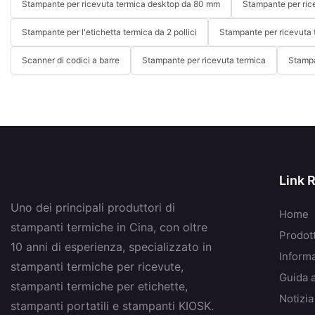
Stampante per ricevuta termica desktop da 80 mm
Stampante per ric
Stampante per l'etichetta termica da 2 pollici
Stampante per ricevuta 
Scanner di codici a barre
Stampante per ricevuta termica
Stampa
Link 
Uno dei principali produttori di
Home
stampanti termiche in Cina, con oltre
Prodott
10 anni di esperienza, specializzato in
Inform
stampanti termiche per ricevute,
Guida 
stampanti termiche per etichette,
Notizia
stampanti portatili e stampanti KIOSK.