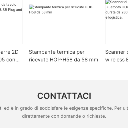
barre 2D
Stampante termica per
Scanner d
05 con
ricevute HOP-H58 da 58 mm
wireless
lug and
H980 con 
durata d
per magaz
CONTATTACI
ed è in grado di soddisfare le esigenze specifiche. Per ulter
direttamente con domande o richieste.