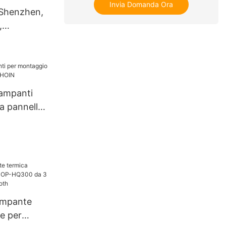
Invia Domanda Ora
 Shenzhen,
,
ricevute
glierina,
sistema
a 80 mm
tampanti
a pannello
OIN
tampante
le per