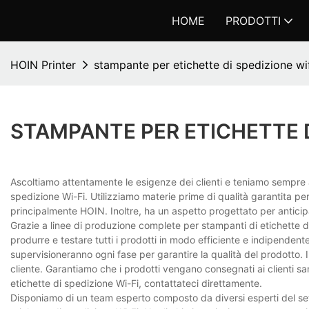
HOME
PRODOTTI
HOIN Printer
stampante per etichette di spedizione wi
STAMPANTE PER ETICHETTE D
Ascoltiamo attentamente le esigenze dei clienti e teniamo sempre a
spedizione Wi-Fi. Utilizziamo materie prime di qualità garantita per 
principalmente HOIN. Inoltre, ha un aspetto progettato per anticip
Grazie a linee di produzione complete per stampanti di etichette d
produrre e testare tutti i prodotti in modo efficiente e indipendente.
supervisioneranno ogni fase per garantire la qualità del prodotto. 
cliente. Garantiamo che i prodotti vengano consegnati ai clienti sa
etichette di spedizione Wi-Fi, contattateci direttamente.
Disponiamo di un team esperto composto da diversi esperti del set