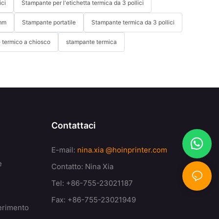
ici
Stampante per l'etichetta termica da 3 pollici
 mm
Stampante portatile
Stampante termica da 3 pollici
 termico a chiosco
stampante termica
Contattaci
E-mail:
nina.xia
@hoinprinter.com
e
Contatto: Nina Xia
Tel: +86-755-23021187
Fax: +86-755-23021949
ferimento