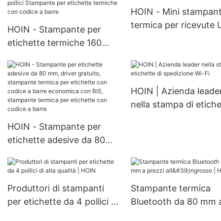
HOIN - Mini stampan
termica per ricevute
HOIN - Stampante per
BT mobile da 58 mm 
etichette termiche 160
sistema POS Stampa
mm/S 4*6 pollici
termica portatile da 
Stampante per lettere di
mm
vettura Stampante per
HOIN | Azienda leade
etichette adesive da 4
nella stampa di etiche
pollici Stampante per
spedizione Wi-Fi
etichette termiche con
HOIN - Stampante per
codice a barre
etichette adesive da 80
mm, driver gratuito,
stampante termica per
etichette con codice a
Produttori di stampanti
Stampante termica
barre economica con BIS,
per etichette da 4 pollici di
Bluetooth da 80 mm 
stampante termica per
alta qualità | HOIN
prezzi all'ingrosso | 
etichette con codice a