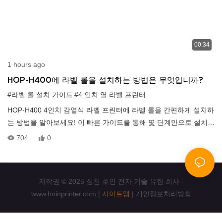
00:34
1 hours ago
HOP-H400에 라벨 롤을 설치하는 방법은 무엇입니까?
#라벨 롤 설치 가이드
#4 인치 열 라벨 프린터
HOP-H400 4인치 감열식 라벨 프린터에 라벨 롤을 간편하게 설치하
는 방법을 알아보세요! 이 빠른 가이드를 통해 몇 단계만으로 설치를
완료할 수 있습니다. 초보자는 물론 HOP-H400을 사용하여 배송 라
704
0
벨, 바코드 라벨, 제품 라벨링 작업을 하는 모든 사용자에게 적합합
니다. 영상을 시청하고 프린터가 원활하게 작동할 수 있도록 준비하
세요!
저작권 © 2025 심천 호인 전자 기술 유한 회사 -
www.hoinprinter.com |
사이트맵
|
개인정보처리방침