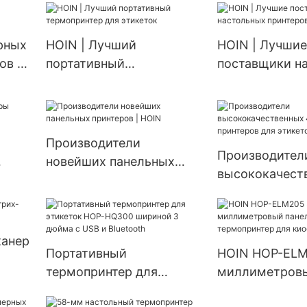
дешевый, 1D, 2D,
графический логотип,
рных
HOIN | Лучший
HOIN | Лучшие
высокоскоростной, USB
ов |
портативный
поставщики н
BT, 4-дюймовый
термопринтер для
принтеров для
термопринтер
этикеток
штрихкодов этикеток
Производители
Производител
новейших панельных
высококачест
принтеров | HOIN
дюймовых при
для этикеток 
канер
Портативный
HOIN HOP-ELM
термопринтер для
миллиметров
IN
этикеток HOP-HQ300
панельный те