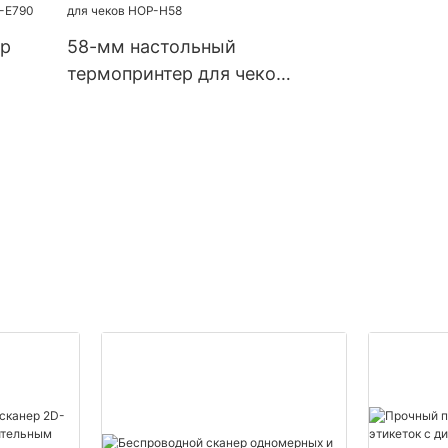
шириной 3 дюйма с USB
для киоска
и Bluetooth
ер
58-мм настольный
термопринтер для чеков
одов
HOP-H58