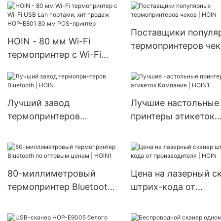
принтер штрих-кодов с
ленточным переносом,
промышленный
Поставщики популя
HOIN - 80 мм Wi-Fi
настольный
термопринтеров чек
термопринтер с Wi-Fi
USB+Bluetooth принтер
HOIN
USB Lan портами, хит
штрих-кодов
продаж HOP-E801 80 мм
POS-принтер
Лучший завод
Лучшие настольные
термопринтеров
принтеры этикеток
Bluetooth | HOIN
Компания | HOIN1
80-миллиметровый
Цена на лазерный с
термопринтер Bluetooth
штрих-кода от
по оптовым ценам |
производителя | HO
HOIN1