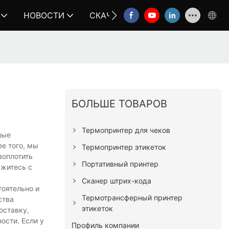
НОВОСТИ
СКАЧАТЬ
СВЯЗАТЬСЯ С НА
БОЛЬШЕ ТОВАРОВ
Термопринтер для чеков
ные
ее того, мы
Термопринтер этикеток
воплотить
Портативный принтер
яжитесь с
Сканер штрих-кода
оятельно и
Термотрансферный принтер
ства
этикеток
оставку,
ости. Если у
Профиль компании