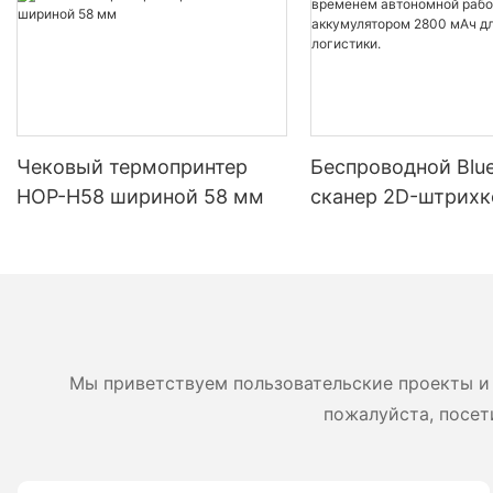
Чековый термопринтер
Беспроводной Blue
HOP-H58 шириной 58 мм
сканер 2D-штрихк
HOP H980 с длит
временем автоно
работы и аккумул
2800 мАч для скл
логистики.
Мы приветствуем пользовательские проекты и 
пожалуйста, посет