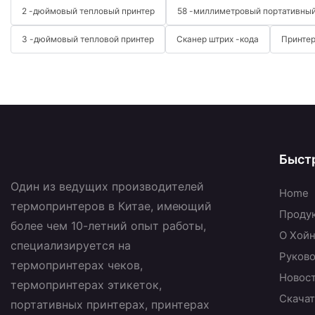
2 -дюймовый тепловый принтер
58 -миллиметровый портативный
3 -дюймовый тепловой принтер
Сканер штрих -кода
Принтер
Быст
Один из ведущих производителей
Home
термопринтеров в Китае, имеющий
Проду
более чем 10-летний опыт работы,
О Хой
специализируется на
Руково
термопринтерах чеков,
Новос
термопринтерах этикеток,
Скачат
портативных принтерах, принтерах