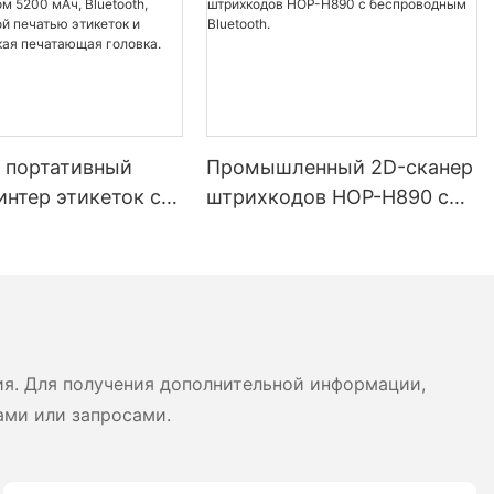
 портативный
Промышленный 2D-сканер
нтер этикеток с
штрихкодов HOP-H890 с
ью экрана 4
беспроводным Bluetooth.
аккумулятором
, Bluetooth,
имной печатью
 и чеков, японская
ая головка.
ия. Для получения дополнительной информации,
ами или запросами.