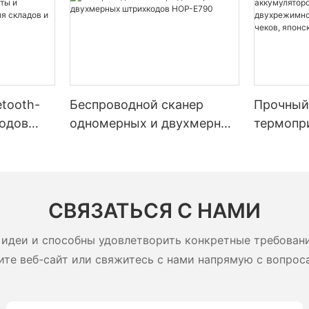
tooth-
Беспроводной сканер
Прочный
одов
одномерных и двухмерных
термопри
ельным
штрихкодов HOP-E790
диагонал
мной
дюйма, 
ятором
5200 мАч
адов и
двухреж
СВЯЗАТЬСЯ С НАМИ
этикеток
печатающ
идеи и способны удовлетворить конкретные требован
ите веб-сайт или свяжитесь с нами напрямую с вопрос