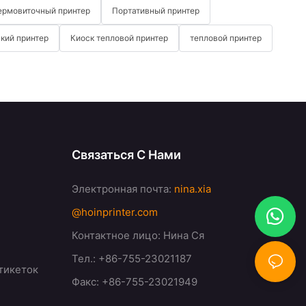
ермовиточный принтер
Портативный принтер
кий принтер
Киоск тепловой принтер
тепловой принтер
Связаться С Нами
Электронная почта:
nina.xia
@hoinprinter.com
Контактное лицо: Нина Ся
Тел.: +86-755-23021187
тикеток
Факс: +86-755-23021949