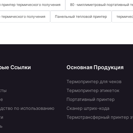
 принтер термического получения
80 -миллиметровый портативный т
 термического получения
Панельный тепловой принтер
термичес
рые Ссылки
Основная Продукция
Термопринтер для чеков
кты
Термопринтер этикеток
не
Портативный принтер
дство по использованию
Сканер штрих-кода
ти
Термотрансферный принтер э
ь