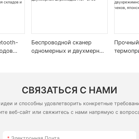
tooth-
Беспроводной сканер
Прочный
одов
одномерных и двухмерных
термопри
ельным
штрихкодов HOP-E790
диагонал
мной
дюйма, 
ятором
5200 мАч
адов и
двухреж
СВЯЗАТЬСЯ С НАМИ
этикеток
печатающ
идеи и способны удовлетворить конкретные требован
ите веб-сайт или свяжитесь с нами напрямую с вопрос
Электронная Почта