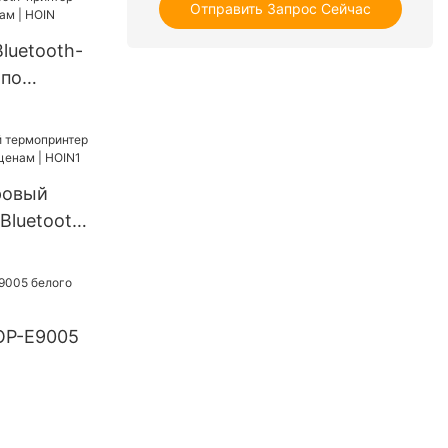
тативный
Отправить Запрос Сейчас
ринтер
luetooth-
 по
 | HOIN
ровый
Bluetooth
нам |
OP-E9005