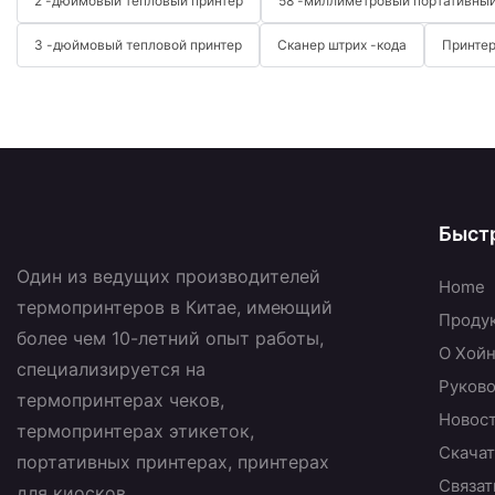
2 -дюймовый тепловый принтер
58 -миллиметровый портативный
3 -дюймовый тепловой принтер
Сканер штрих -кода
Принтер
Быст
Один из ведущих производителей
Home
термопринтеров в Китае, имеющий
Проду
более чем 10-летний опыт работы,
О Хой
специализируется на
Руково
термопринтерах чеков,
Новос
термопринтерах этикеток,
Скачат
портативных принтерах, принтерах
Связат
для киосков.