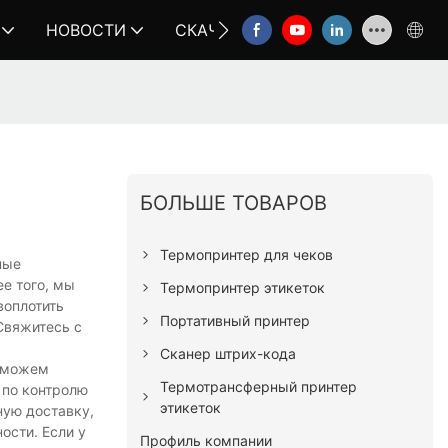
НОВОСТИ
СКАЧАТЬ
СВЯЗАТЬСЯ С НА
БОЛЬШЕ ТОВАРОВ
Термопринтер для чеков
ные
ее того, мы
Термопринтер этикеток
воплотить
Портативный принтер
Свяжитесь с
Сканер штрих-кода
ы можем
Термотрансферный принтер
 по контролю
этикеток
ную доставку,
ости. Если у
Профиль компании