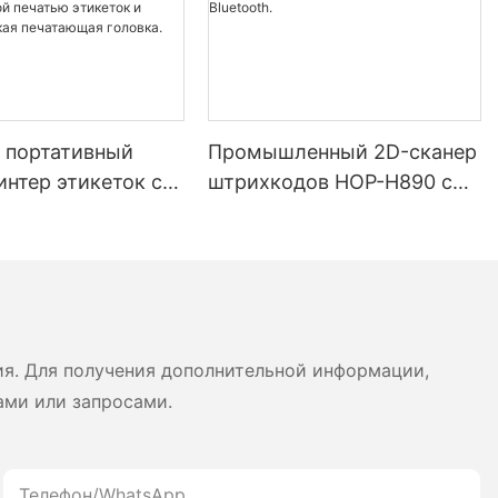
 портативный
Промышленный 2D-сканер
нтер этикеток с
штрихкодов HOP-H890 с
ью экрана 4
беспроводным Bluetooth.
аккумулятором
, Bluetooth,
имной печатью
 и чеков, японская
ая головка.
ия. Для получения дополнительной информации,
ами или запросами.
Телефон/WhatsApp