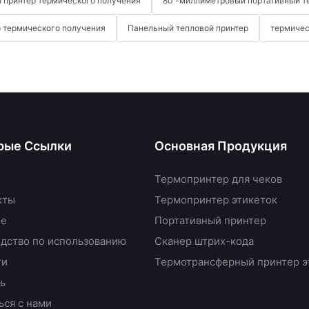
 принтер термического получения
80 -миллиметровый портативный т
 термического получения
Панельный тепловой принтер
термичес
рые Ссылки
Основная Продукция
Термопринтер для чеков
кты
Термопринтер этикеток
не
Портативный принтер
дство по использованию
Сканер штрих-кода
ти
Термотрансферный принтер э
ь
ься с нами