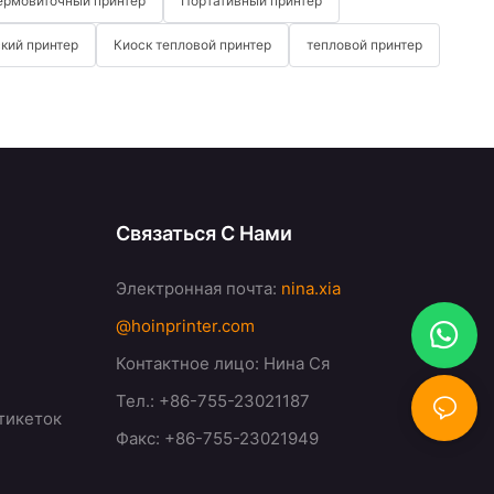
ермовиточный принтер
Портативный принтер
кий принтер
Киоск тепловой принтер
тепловой принтер
Связаться С Нами
Электронная почта:
nina.xia
@hoinprinter.com
Контактное лицо: Нина Ся
Тел.: +86-755-23021187
тикеток
Факс: +86-755-23021949