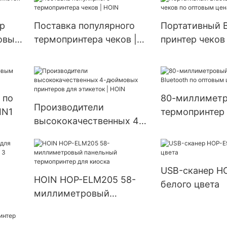
HOP-H200 пор
58-мм термоп
р
Поставка популярного
Портативный B
товым
термопринтера чеков |
принтер чеков
HOIN
оптовым ценам
 по
80-миллимет
Производители
IN1
термопринтер 
высококачественных 4-
по оптовым це
дюймовых принтеров
HOIN1
для этикеток | HOIN
USB-сканер H
HOIN HOP-ELM205 58-
белого цвета
миллиметровый
0
панельный термопринтер
 USB
для киоска