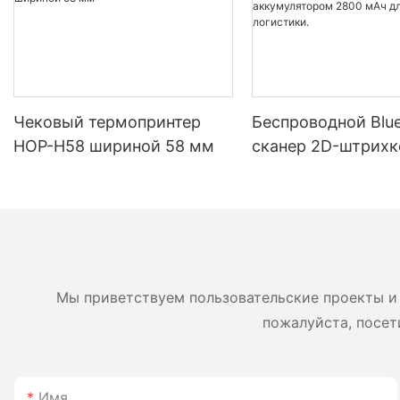
Чековый термопринтер
Беспроводной Blue
HOP-H58 шириной 58 мм
сканер 2D-штрихк
HOP H980 с длит
временем автоно
работы и аккумул
2800 мАч для скл
логистики.
Мы приветствуем пользовательские проекты и 
пожалуйста, посет
Имя