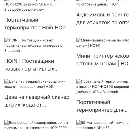
58MM Mini POS
недорогой термопринтер
4-дюймовый принте
Портативный
для этикеток по оп
термопринтер Hoin HOP-
ценам | HOIN
H200 шириной 58 мм с
Bluetooth-соединением
Мини-принтер чеков
HOIN | Поставщики
оптовым ценам | HO
новых портативных
чековых принтеров с
Bluetooth
Цена на лазерный сканер
Портативный
штрих-кода от
термопринтер для
производителя | HOIN
этикеток HOP-HQ30
шириной 3 дюйма с