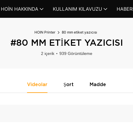
HOIN HAKKINDA
KULLANIM KILAVUZU
HABER
HOIN Printer
80 mm etiket yazıcısı
#80 MM ETIKET YAZICISI
2 içerik
939 Görüntüleme
Videolar
Şort
Madde