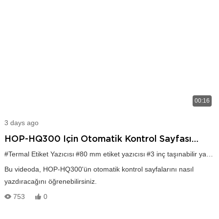
00:16
3 days ago
HOP-HQ300 Için Otomatik Kontrol Sayfası
Nasıl Yazdırılır?
#Termal Etiket Yazıcısı
#80 mm etiket yazıcısı
#3 inç taşınabilir yazıcı
Bu videoda, HOP-HQ300'ün otomatik kontrol sayfalarını nasıl
yazdıracağını öğrenebilirsiniz.
753
0