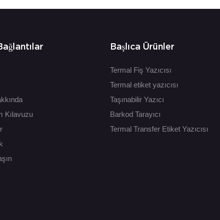
Bağlantılar
Başlıca Ürünler
Termal Fiş Yazıcısı
Termal etiket yazıcısı
akkında
Taşınabilir Yazıcı
m Kılavuzu
Barkod Tarayıcı
r
Termal Transfer Etiket Yazıcısı
k
aşın