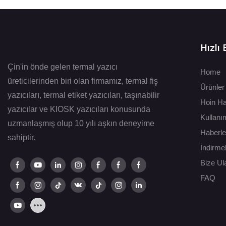
Hızlı 
Çin'in önde gelen termal yazıcı
Home
üreticilerinden biri olan firmamız, termal fiş
Ürünler
yazıcıları, termal etiket yazıcıları, taşınabilir
Hoin H
yazıcılar ve KIOSK yazıcıları konusunda
Kullanı
uzmanlaşmış olup 10 yılı aşkın deneyime
Haberle
sahiptir.
İndirme
Bize Ul
FAQ