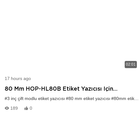
02:01
17 hours ago
80 Mm HOP-HL80B Etiket Yazıcısı Için
Sürücüyü Nasıl Indirip Bluetooth Üzerinden
#3 inç çift modlu etiket yazıcısı
#80 mm etiket yazıcısı
#80mm etiket yazıcı indirme sürücüsü
Etiket Yazdırabilirim?
189
0