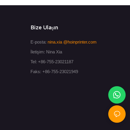
Bize Ulaşın
E-posta:
nina.xia
@hoinprinter.com
İletişim: Nina Xia
Tel: +86-755-23021187
Faks: +86-755-23021949