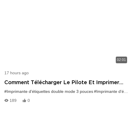
02:01
17 hours ago
Comment Télécharger Le Pilote Et Imprimer
Des Étiquettes Via Bluetooth Pour
#Imprimante d'étiquettes double mode 3 pouces
#Imprimante d'étiquettes 80 mm
L'imprimante D'étiquettes 80 Mm HOP-
189
0
HL80B ?