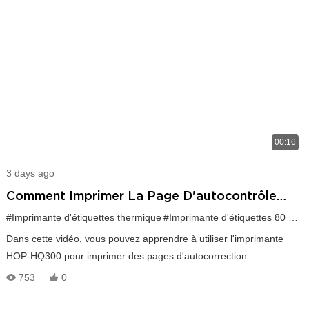
00:16
3 days ago
Comment Imprimer La Page D'autocontrôle
Pour HOP-HQ300 ?
#Imprimante d'étiquettes thermique
#Imprimante d'étiquettes 80 mm, télécharger le pilote
#Imprimante d'étiquettes 80 mm
Dans cette vidéo, vous pouvez apprendre à utiliser l'imprimante
HOP-HQ300 pour imprimer des pages d'autocorrection.
753
0