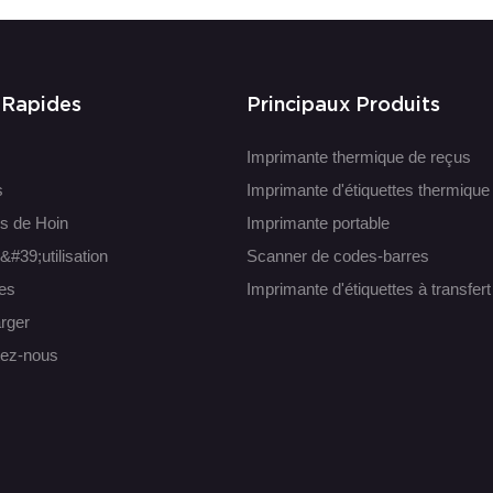
 Rapides
Principaux Produits
Imprimante thermique de reçus
s
Imprimante d'étiquettes thermique
s de Hoin
Imprimante portable
&#39;utilisation
Scanner de codes-barres
es
Imprimante d'étiquettes à transfer
rger
tez-nous