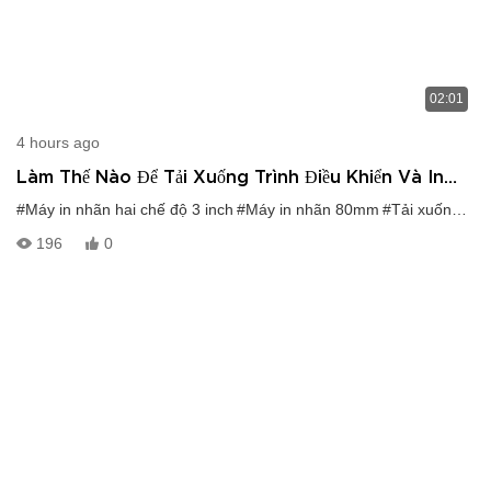
02:01
4 hours ago
Làm Thế Nào Để Tải Xuống Trình Điều Khiển Và In
Nhãn Qua Bluetooth Cho Máy In Nhãn 80mm HOP-
#Máy in nhãn hai chế độ 3 inch
#Máy in nhãn 80mm
#Tải xuống trình điều khiển máy in nhãn 80mm
HL80B?
196
0