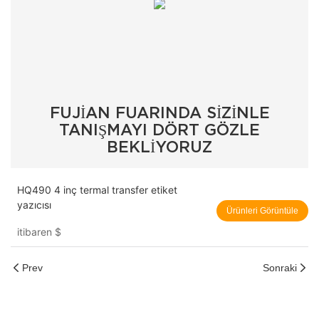
FUJIAN FUARINDA SIZINLE
TANIŞMAYI DÖRT GÖZLE
BEKLIYORUZ
HQ490 4 inç termal transfer etiket
yazıcısı
Ürünleri Görüntüle
itibaren
$
Prev
Sonraki