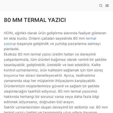
80 MM TERMAL YAZICI
HOIN, ağırlıklı olarak ürün geliştirme alanında faaliyet gösteren
bir ekip kurdu. Onların çabaları sayesinde 80 mm
termal
yazıcı
yı başarıyla geliştirdik ve yurtdışı pazarlarına satmayı
planladık.
Eksiksiz 80 mm termal yazıcı üretim hatları ve deneyimli
çalışanlarımızla, tüm ürünleri bağımsız olarak verimli bir şekilde
tasarlayabilir, geliştirebilir, üretebilir ve test edebiliriz. Kalite
kontrol uzmanlarımız, ürün kalitesini sağlamak için tüm süreç
boyunca her süreci denetleyecektir. Ayrıca, teslimatımız
zamanında olup her müşterinin ihtiyaçlarını karşılayabilir.
Ürünlerimizin müşterilerimize güvenli ve sağlam bir şekilde
ulaştırılacağını taahhüt ediyoruz. 80 mm termal yazıcımız
hakkında herhangi bir sorunuz varsa veya daha fazla bilgi
edinmek istiyorsanız, doğrudan bizi arayın.
Sektör uzmanlarından oluşan deneyimli bir ekibimiz var. 80 mm
termal yazıcı üretimi ve tasarımında uzun yıllara dayanan