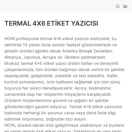
TERMAL 4X6 ETIKET YAZICISI
HOIN profesyonel termal 4x6 etiket yazıcısı üreticisidir, bu
sektörde 10 yıldan fazla süredir faaliyet göstermektedir ve
şirketin ürünleri ağırlıklı olarak Amerika Birleşik Devletleri,
Almanya, Japonya, Avrupa vb. ülkelere satılmaktadır.
Eksiksiz termal 4x6 etiket yazıcı üretim hatları ve deneyimli
çalışanlarımızla, tüm ürünleri bağımsız olarak verimli bir şekilde
tasarlayabilir, geliştirebilir, üretebilir ve test edebiliriz. Kalite
kontrol uzmanlarımız, ürün kalitesini sağlamak için tüm süreç
boyunca her süreci denetleyecektir. Ayrıca, teslimatımız
zamanında olup her müşterinin ihtiyaçlarını karşılayabilir.
Ürünlerin müşterilerimize güvenli ve sağlam bir şekilde
gönderileceğini garanti ediyoruz. Termal 4x6 etiket yazıcımız
hakkında herhangi bir sorunuz varsa veya daha fazla bilgi
edinmek istiyorsanız, doğrudan bizi arayın.
HOIN, düzenli olarak ürün geliştirmeye odaklanıyor ve bunların
en yenisi termal 4x6 etiket yazıcısı. Şirketimizin en yeni serisi