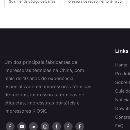
Scanner de código de barras
Impressora de recebimento térmico
Links
Um dos principais fabricantes de
Home
impressoras térmicas na China, com
Produt
mais de 10 anos de experiência,
Sobre 
especializado em impressoras térmicas
Guia d
de recibos, impressoras térmicas de
Notícia
etiquetas, impressoras portáteis e
Downl
impressoras KIOSK.
Contat
FAQ