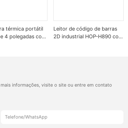
a térmica portátil
Leitor de código de barras
de 4 polegadas com
2D industrial HOP-H890 com
de 5200mAh —
Bluetooth sem fio
 para etiquetas e
 com cabeçote de
o japonês.
mais informações, visite o site ou entre em contato
Telefone/WhatsApp