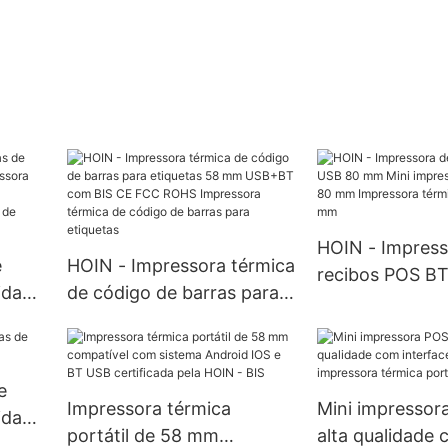
HOIN - Impress
e
HOIN - Impressora térmica
recibos POS B
lidade
de código de barras para
mm Mini impre
ora
etiquetas 58 mm USB+BT
portátil de 80
com BIS CE FCC ROHS
Impressora tér
Impressora térmica de
portátil de 80
e
 de
código de barras para
Impressora térmica
Mini impressor
lidade
etiquetas
portátil de 58 mm
alta qualidade