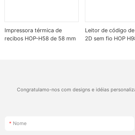
Impressora térmica de
Leitor de código de
recibos HOP-H58 de 58 mm
2D sem fio HOP H
Bluetooth e bateria
duração de 2800 m
armazéns e logístic
Congratulamo-nos com designs e idéias personalizad
Nome