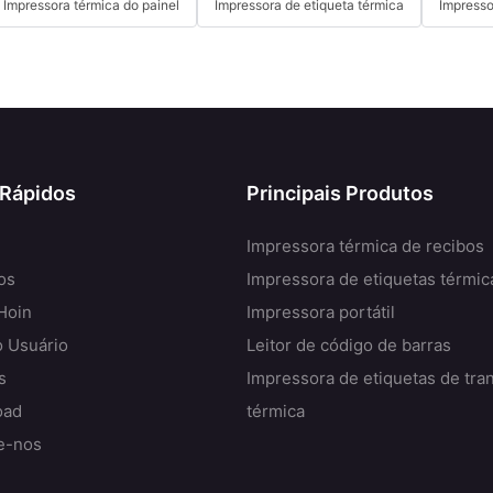
Impressora térmica do painel
Impressora de etiqueta térmica
Impresso
 Rápidos
Principais Produtos
Impressora térmica de recibos
os
Impressora de etiquetas térmic
Hoin
Impressora portátil
o Usuário
Leitor de código de barras
s
Impressora de etiquetas de tra
oad
térmica
e-nos