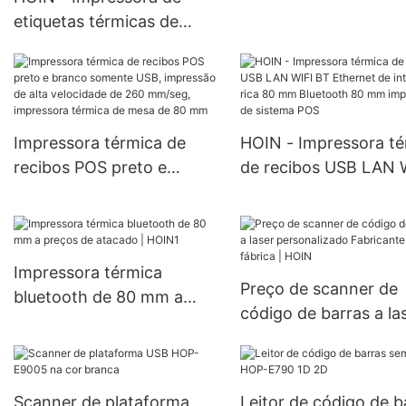
térmicas
etiquetas térmicas de
código de barras HOIN
popular 80 mm Interface
USB + BT para guia de
remessa Impressora de
Impressora térmica de
HOIN - Impressora té
etiquetas térmicas de
recibos POS preto e
de recibos USB LAN 
código de barras
branco somente USB,
BT Ethernet de inter
impressão de alta
rica 80 mm Bluetooth
velocidade de 260
mm impressora de si
mm/seg, impressora
POS
Impressora térmica
Preço de scanner de
térmica de mesa de 80
bluetooth de 80 mm a
código de barras a la
mm
preços de atacado | HOIN1
personalizado Fabric
de fábrica | HOIN
Scanner de plataforma
Leitor de código de b