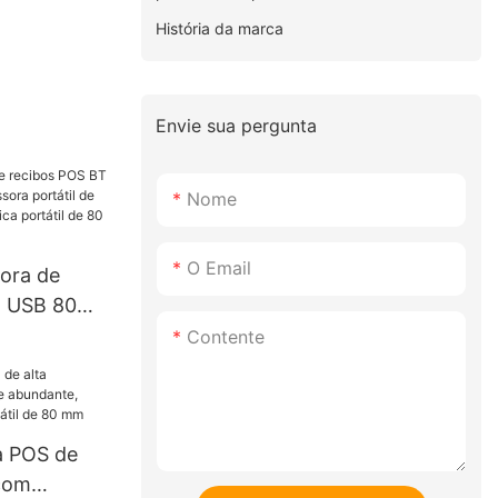
História da marca
Envie sua pergunta
Nome
O Email
ora de
T USB 80
ssora
Contente
 mm
mica
 mm
a POS de
 com