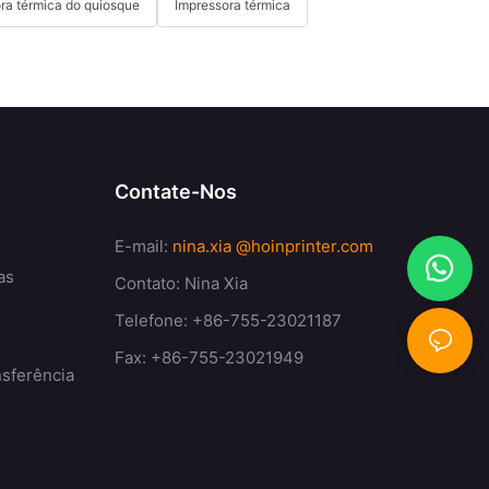
ra térmica do quiosque
Impressora térmica
Contate-Nos
E-mail:
nina.xia
@hoinprinter.com
as
Contato: Nina Xia
Telefone: +86-755-23021187
Fax: +86-755-23021949
nsferência