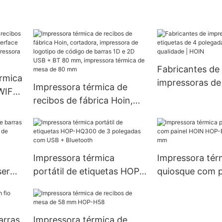
compatível com sistema
interface abun
Android IOS e BT USB
impressora tér
certificada pela HOIN - BIS
portátil de 80
Fabricantes de
rmica
impressoras de
Impressora térmica de
WIFI
de 4 polegadas 
recibos de fábrica Hoin,
face
qualidade | HO
cortadora, impressora de
 80
logotipo de código de
stema
barras 1D e 2D USB + BT
80 mm, impressora
Impressora térmica
Impressora tér
térmica de mesa de 80
ser
portátil de etiquetas HOP-
quiosque com p
mm
ante
HQ300 de 3 polegadas
HOP-ELM205 d
com USB + Bluetooth
arras
Impressora térmica de