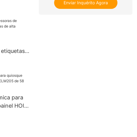
Enviar Inquérito Agora
dante,
mica
 mm
 etiquetas
de alta
IN
mica para
ainel HOIN
e 58 mm