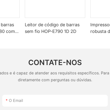
 barras
Leitor de código de barras
Impressor
980 com
sem fio HOP-E790 1D 2D
robusta 
 de longa
bateria 
Ah para
Bluetooth
a.
recibos,
impressã
CONTATE-NOS
os e é capaz de atender aos requisitos específicos. Para 
diretamente com perguntas ou dúvidas.
O Email