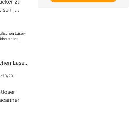
cker zu
odrucker
isen |
chen Laser-
er
r | HOIN
tloser
scanner