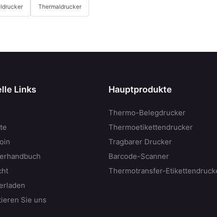
ldrucker
Thermaldrucker
lle Links
Hauptprodukte
Thermo-Belegdrucker
te
Thermoetikettendrucker
oin
Tragbarer Drucker
erhandbuch
Barcode-Scanner
cht
Thermotransfer-Etikettendruck
erladen
tieren Sie uns