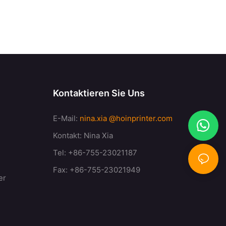
Kontaktieren Sie Uns
E-Mail:
nina.xia
@hoinprinter.com
Kontakt: Nina Xia
Tel: +86-755-23021187
Fax: +86-755-23021949
er