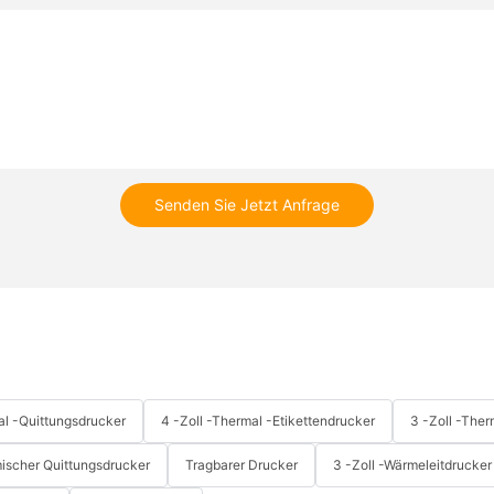
Senden Sie Jetzt Anfrage
l -Quittungsdrucker
4 -Zoll -Thermal -Etikettendrucker
3 -Zoll -Ther
ischer Quittungsdrucker
Tragbarer Drucker
3 -Zoll -Wärmeleitdrucker