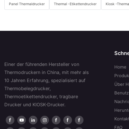
Panel Thermaldrucker
Thermal -Etikettendrucker
Kiosk -Therma
Schne
Einer der führenden Hersteller von
Home
Thermodruckern in China, mit mehr als
Produk
10 Jahren Erfahrung, spezialisiert auf
Über H
Thermobelegdrucker,
Benutz
Thermoetikettendrucker, tragbare
Nachri
Drucker und KIOSK-Drucker.
Herunt
Kontak
FAQ