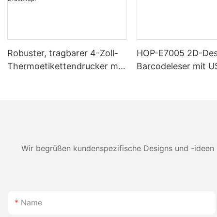
Robuster, tragbarer 4-Zoll-
HOP-E7005 2D-Des
Thermoetikettendrucker mit
Barcodeleser mit U
5200 mAh Akku – Bluetooth-
and-Play-Anschlus
fähig, Dualmodus für
Etiketten und Belege,
japanischer Druckkopf
Wir begrüßen kundenspezifische Designs und -ideen 
Name