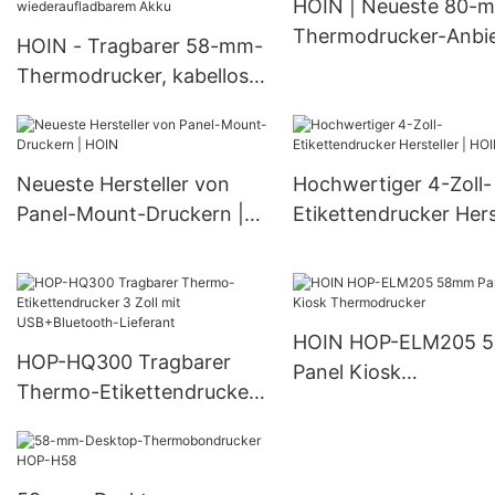
HOIN | Neueste 80-
Thermodrucker-Anbie
HOIN - Tragbarer 58-mm-
Thermodrucker, kabellos,
POS, Mini, tragbar, mobil,
Android, USB, BT, mit
wiederaufladbarem Akku
Neueste Hersteller von
Hochwertiger 4-Zoll-
Panel-Mount-Druckern |
Etikettendrucker Hers
HOIN
| HOIN
HOIN HOP-ELM205 
HOP-HQ300 Tragbarer
Panel Kiosk
Thermo-Etikettendrucker
Thermodrucker
3 Zoll mit USB+Bluetooth-
Lieferant