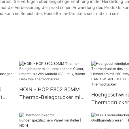
rten. Sie verfügen über langjährige Erfahrung in der Herstellung u
 auf die Verbesserung der praktischen Anwendung des Produkts kon
 und kann im Bereich des Hoin 58-mm-Druckers sehr nützlich sein.
0
HOIN - HOP E802 80MM
Hochgeschwind
t
Thermo-Belegdrucker mit
Thermodrucker
er
automatischem Cutter,
chinesischen He
er
unterstützt Win Android
mit 260 mm/s 
IOS Linux, 80mm Desktop-
LAN + WLAN +
Thermodrucker