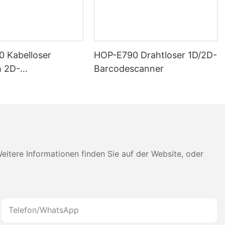
 Kabelloser
HOP-E790 Drahtloser 1D/2D-
h 2D-
Barcodescanner
canner mit 2800
r Akkulaufzeit für
 Logistik
tere Informationen finden Sie auf der Website, oder
Telefon/WhatsApp