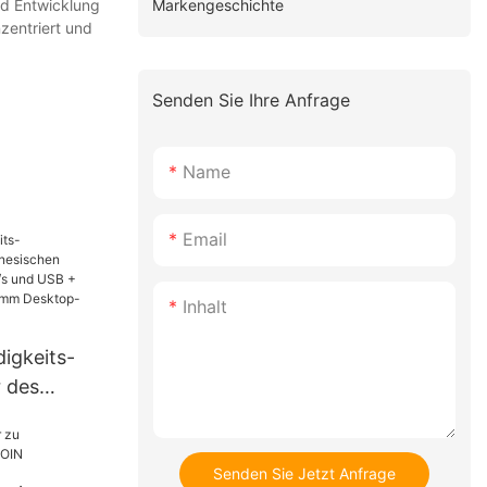
Markengeschichte
nd Entwicklung
zentriert und
Senden Sie Ihre Anfrage
Name
Email
Inhalt
igkeits-
 des
rstellers
und USB +
 BT, 80 mm
Senden Sie Jetzt Anfrage