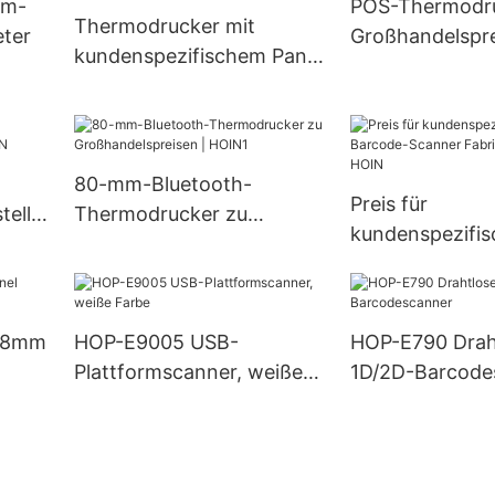
mm-
POS-Thermodru
Desktop-Therm
Thermodrucker mit
ter
Großhandelspre
kundenspezifischem Panel
HOIN
Hersteller | HOIN
80-mm-Bluetooth-
Preis für
teller
Thermodrucker zu
kundenspezifis
Großhandelspreisen |
Barcode-Scann
HOIN1
Fabrikherstelle
58mm
HOP-E9005 USB-
HOP-E790 Drah
Plattformscanner, weiße
1D/2D-Barcode
Farbe