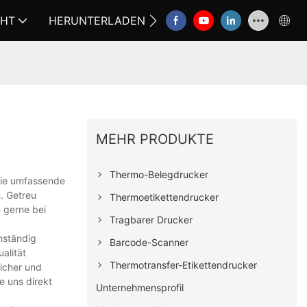
CHT
HERUNTERLADEN
KONTAKTIEREN SIE UNS
MEHR PRODUKTE
Thermo-Belegdrucker
wie umfassende
. Getreu
Thermoetikettendrucker
n gerne bei
Tragbarer Drucker
nständig
Barcode-Scanner
alität
Thermotransfer-Etikettendrucker
sicher und
e uns direkt
Unternehmensprofil