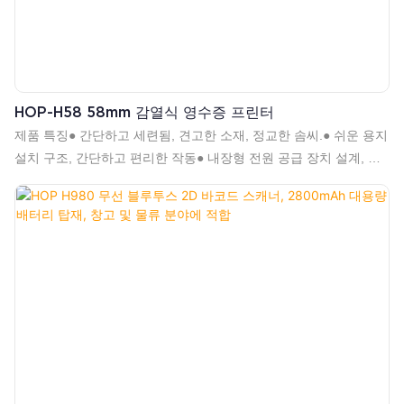
HOP-H58 58mm 감열식 영수증 프린터
제품 특징● 간단하고 세련됨, 견고한 소재, 정교한 솜씨.● 쉬운 용지
설치 구조, 간단하고 편리한 작동● 내장형 전원 공급 장치 설계, 공
간 절약 및 구성이 더욱 편리함● 투명한 커버 디자인으로 사용자는
언제든지 용지 롤의 사용 상태를 알 수 있음● GB18030 큰 글꼴 지
원, 흔하지 않은 문자 인쇄가 쉬움● 다국어 인쇄 지원, 전 세계 사용
자에게 적합● 로고 및 그래픽 다운로드 및 인쇄 지원● Windows,
Linux, Android 및 IOS 시스템 인쇄 지원