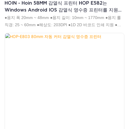
HOIN - Hoin 58MM 감열식 프린터 HOP E582는
Windows Android IOS 감열식 영수증 프린터를 지원합
니다.
●용지 폭 20mm ~ 48mm ●용지 길이: 10mm ~ 1770mm ●용지 롤
직경: 25 ~ 60mm ●해상도: 203DPI ●1D 2D 바코드 인쇄 지원 ●직
렬 시퀀스 지원 ●고속 76.2mm(3")/초 ●Dlabel, Nicelabel, Hilabel 등
의 소프트웨어 지원 ●명령: TSPL-EZ 에뮬레이션, ZPL, EPL, DPL