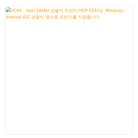
203DPI ●1D 2D 바코드 인쇄 지원 ●직렬 시퀀스 지원 ●고속
76.2mm(3")/초 ●Dlabel, Nicelabel, Hilabel 등의 소프트웨어 지원 ●
명령: TSPL-EZ 에뮬레이션, ZPL, EPL, DPL