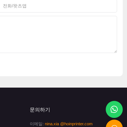
전화/왓츠앱
문의하기
이메일:
nina.xia
@hoinprinter.com