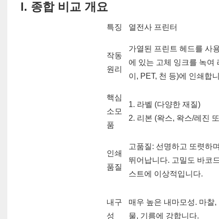
I.
종합 비교 개요
특징
열전사 프린터
가열된 프린트 헤드를 사
작동
에 있는 고체 잉크를 녹여 
원리
이, PET, 천 등)에 인쇄합
핵심
1. 라벨 (다양한 재질)
소모
2. 리본 (왁스, 왁스/레진 
품
고품질: 선명하고 또렷하
인쇄
뛰어납니다. 고밀도 바코드
품질
스트에 이상적입니다.
내구
매우 높은 내마모성. 마찰, 
성
물, 기름에 강합니다.