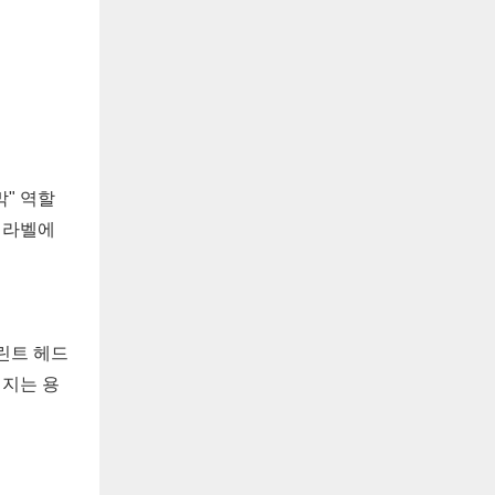
막" 역할
 라벨에
린트 헤드
미지는 용