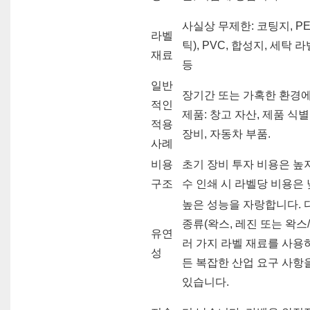
사실상 무제한: 코팅지, P
라벨
틱), PVC, 합성지, 세탁 
재료
등
일반
장기간 또는 가혹한 환경
적인
제품: 창고 자산, 제품 식별
적용
장비, 자동차 부품.
사례
비용
초기 장비 투자 비용은 높지
구조
수 인쇄 시 라벨당 비용은
높은 성능을 자랑합니다. 
종류(왁스, 레진 또는 왁스
유연
러 가지 라벨 재료를 사용
성
든 복잡한 산업 요구 사항
있습니다.