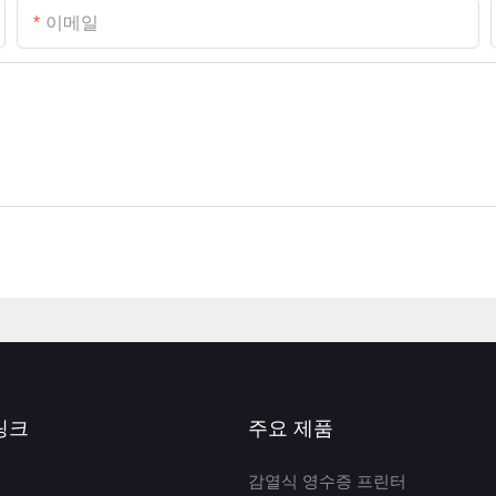
이메일
링크
주요 제품
감열식 영수증 프린터