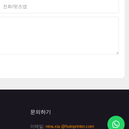
전화/왓츠앱
문의하기
이메일:
nina.xia
@hoinprinter.com