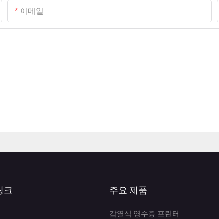
이메일
링크
주요 제품
감열식 영수증 프린터