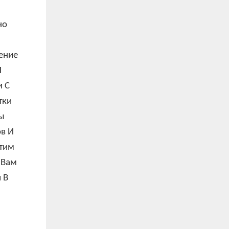
но
ение
Й
и С
тки
ы
ов И
тим
 Вам
 В