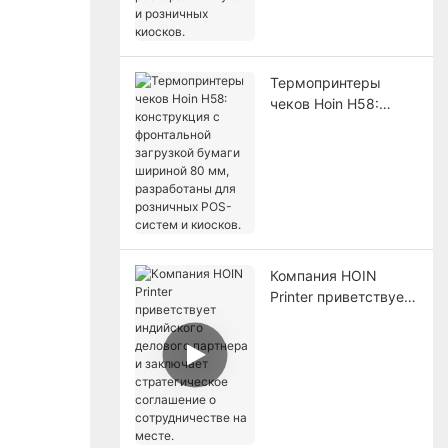
и розничных
киосков.
Термопринтеры
чеков Hoin H58:
конструкция с
фронтальной
загрузкой бумаги
шириной 80 мм,
разработаны для
розничных POS-
систем и киосков.
Компания HOIN
Printer приветствует
индийского делового
партнера и
заключает
стратегическое
соглашение о
сотрудничестве на
месте.