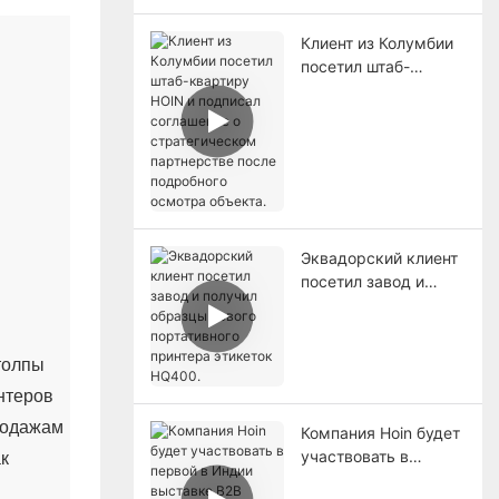
Клиент из Колумбии
посетил штаб-
квартиру HOIN и
подписал
соглашение о
стратегическом
партнерстве после
подробного осмотра
объекта.
Эквадорский клиент
посетил завод и
получил образцы
нового портативного
принтера этикеток
 толпы
HQ400.
нтеров
родажам
Компания Hoin будет
участвовать в
к
первой в Индии