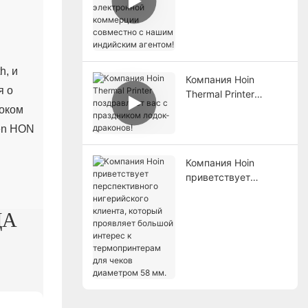
выставке B2B
электронной
коммерции
совместно с нашим
индийским агентом!
h, и
Компания Hoin
я о
Thermal Printer
поздравляет вас с
соком
праздником лодок-
en HON
драконов!
Компания Hoin
приветствует
перспективного
нигерийского
ДА
клиента, который
проявляет большой
интерес к
термопринтерам для
чеков диаметром 58
мм.