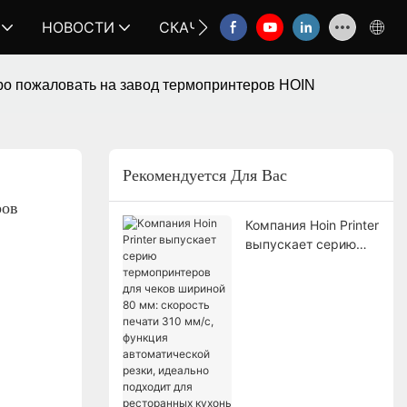
НОВОСТИ
СКАЧАТЬ
СВЯЗАТЬСЯ С НА
ро пожаловать на завод термопринтеров HOIN
Рекомендуется Для Вас
ов 
Компания Hoin Printer
выпускает серию
термопринтеров для
чеков шириной 80
мм: скорость печати
310 мм/с, функция
автоматической
резки, идеально
подходит для
ресторанных кухонь