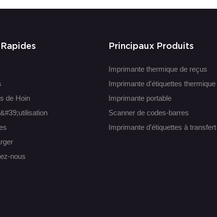
 Rapides
Principaux Produits
Imprimante thermique de reçus
s
Imprimante d'étiquettes thermique
s de Hoin
Imprimante portable
&#39;utilisation
Scanner de codes-barres
es
Imprimante d'étiquettes à transfer
rger
tez-nous