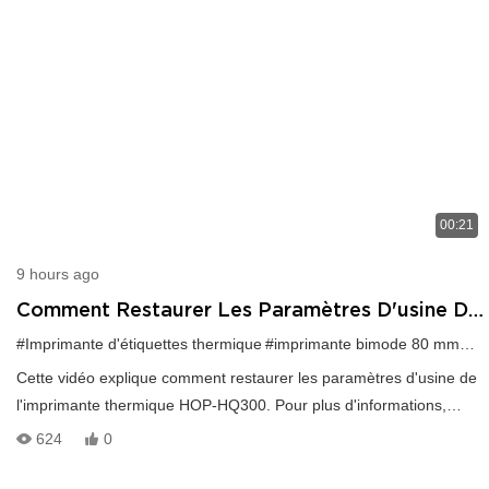
00:21
9 hours ago
Comment Restaurer Les Paramètres D'usine Du
HOP-HQ300 ?
#Imprimante d'étiquettes thermique
#imprimante bimode 80 mm
#Im
Cette vidéo explique comment restaurer les paramètres d'usine de
l'imprimante thermique HOP-HQ300. Pour plus d'informations,
veuillez nous contacter.
624
0