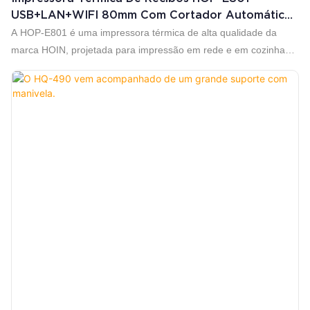
USB+LAN+WIFI 80mm Com Cortador Automático
HOP E801 Compatível Com Win Android IOS Linux
A HOP-E801 é uma impressora térmica de alta qualidade da
marca HOIN, projetada para impressão em rede e em cozinhas.
Impressão de alta velocidade de 300 mm/s (máx.); excelente
design à prova d'água, óleo e poeira.