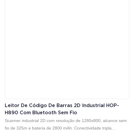
momento; ● Suporta fonte grande GB18030, fácil de imprimir
caracteres incomuns ● Suporta impressão em vários idiomas,
adequado para usuários em todo o mundo; ● Suporta download
e impressão de LOGOTIPO e gráficos; ● Suporta impressão em
sistemas Windows, Linux, Android e IOS
Leitor De Código De Barras 2D Industrial HOP-
H890 Com Bluetooth Sem Fio
Scanner industrial 2D com resolução de 1280x800, alcance sem
fio de 325m e bateria de 2800 mAh. Conectividade tripla