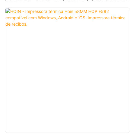
mm ● Diâmetro do rolo de papel: 25-60 mm ● Resolução: 203
DPI ● Suporta impressão de código de barras 1D e 2D ● Suporta
sequência serial ● Alta velocidade de 76,2 mm (3") / s ● Suporta
software Dlabel, Nicelabel, Hilabel, etc. ● Comando: emulação
TSPL-EZ, ZPL, EPL, DPL