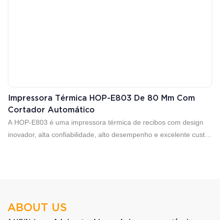
Impressora Térmica HOP-E803 De 80 Mm Com
Cortador Automático
A HOP-E803 é uma impressora térmica de recibos com design
inovador, alta confiabilidade, alto desempenho e excelente custo-
benefício. Impressão de alta velocidade de 250 mm/s, que
melhora significativamente a eficiência de impressão.
ABOUT US