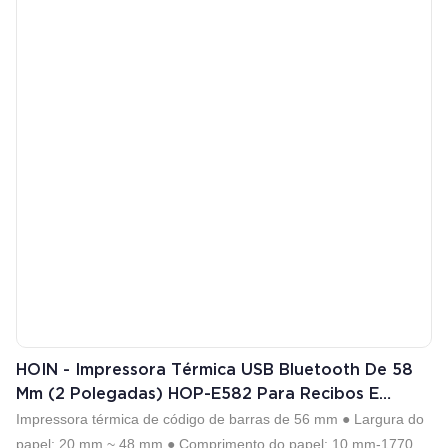
mais ampla será sua utilização. É amplamente utilizado na área
de impressoras.
HOIN - Impressora Térmica USB Bluetooth De 58
Mm (2 Polegadas) HOP-E582 Para Recibos E
Código De Barras
Impressora térmica de código de barras de 56 mm ● Largura do
papel: 20 mm ~ 48 mm ● Comprimento do papel: 10 mm-1770