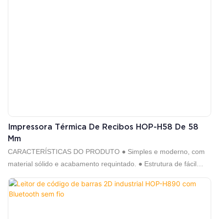
Impressora Térmica De Recibos HOP-H58 De 58
Mm
CARACTERÍSTICAS DO PRODUTO ● Simples e moderno, com
material sólido e acabamento requintado. ● Estrutura de fácil
instalação de papel, simples e conveniente de operar ● Design
de fonte de alimentação integrada, para economizar espaço e
mais conveniente de configurar; ● Design de tampa transparente,
o usuário pode saber o status de uso do rolo de papel a qualquer