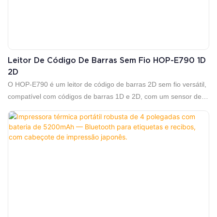
Leitor De Código De Barras Sem Fio HOP-E790 1D
2D
O HOP-E790 é um leitor de código de barras 2D sem fio versátil,
compatível com códigos de barras 1D e 2D, com um sensor de
imagem CMOS e resolução de 300.000 pixels para capturas
rápidas e precisas. Com conectividade tripla USB/2.4G/Bluetooth
4.0, oferece um alcance de 100 metros em 2.4G e de 15 a 20
metros em Bluetooth, proporcionando operação flexível.
Alimentado por uma bateria de 1450 mAh com tempo de
carregamento de 3,5 horas, oferece mais de 100.000 leituras por
carga completa, garantindo produtividade durante todo o dia.
Ideal para aplicações de varejo, controle de estoque e armazéns
com baixa demanda.