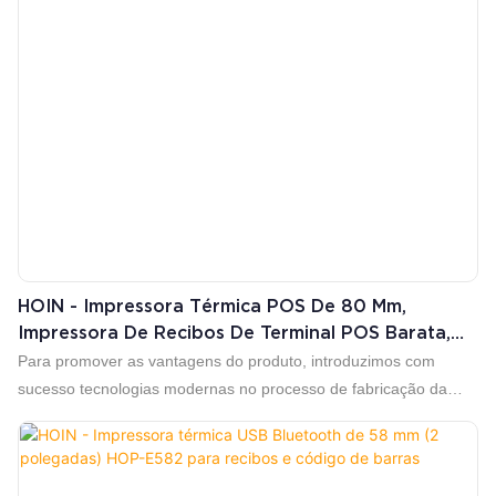
HOIN - Impressora Térmica POS De 80 Mm,
Impressora De Recibos De Terminal POS Barata,
Impressora Térmica De Mesa De Alta Velocidade
Para promover as vantagens do produto, introduzimos com
Com Cabeçote Japonês De 80 Mm
sucesso tecnologias modernas no processo de fabricação da
cortadora automática para impressora de recibos de caixa
registradora, impressora térmica de alta velocidade de 80 mm,
modelo HOP-E802. Quanto mais multifuncional o produto for,