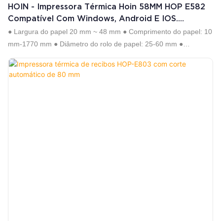
HOIN - Impressora Térmica Hoin 58MM HOP E582
Compatível Com Windows, Android E IOS.
Impressora Térmica De Recibos.
● Largura do papel 20 mm ~ 48 mm ● Comprimento do papel: 10
mm-1770 mm ● Diâmetro do rolo de papel: 25-60 mm ●
Resolução: 203 DPI ● Suporta impressão de código de barras 1D
e 2D ● Suporta sequência serial ● Alta velocidade 76,2 mm (3") /
s ● Suporta software Dlabel, Nicelabel, Hilabel, etc. ● Comando:
emulação TSPL-EZ, ZPL, EPL, DPL