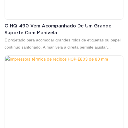
O HQ-490 Vem Acompanhado De Um Grande
Suporte Com Manivela.
É projetado para acomodar grandes rolos de etiquetas ou papel
contínuo sanfonado. A manivela à direita permite ajustar
manualmente a tensão do rolo de papel ou rebobinar o liner
(papel de suporte) suavemente após a impressão, evitando que
o papel se desenrole ou fique preso.