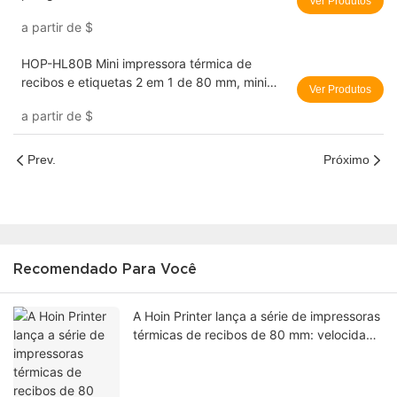
Ver Produtos
Produtos | HOIN
a partir de
$
HOP-HL80B Mini impressora térmica de
recibos e etiquetas 2 em 1 de 80 mm, mini
Ver Produtos
impressora de etiquetas para remessa
a partir de
$
Prev.
Próximo
Recomendado Para Você
A Hoin Printer lança a série de impressoras
térmicas de recibos de 80 mm: velocidade
de 310 mm/s e design com corte
automático para cozinhas de restaurantes
e quiosques de varejo.