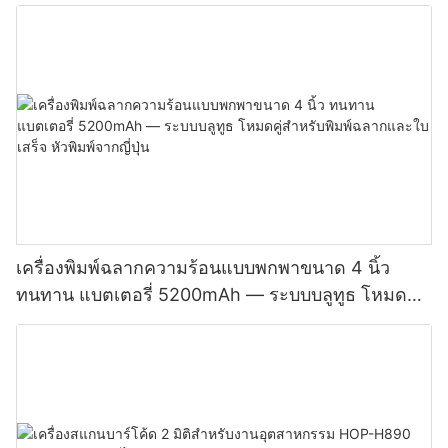
เครื่องพิมพ์ฉลากความร้อนแบบพกพาขนาด 4 นิ้ว
ทนทาน แบตเตอรี่ 5200mAh — ระบบบลูทูธ โหมดคู่
สำหรับพิมพ์ฉลากและใบเสร็จ หัวพิมพ์จากญี่ปุ่น