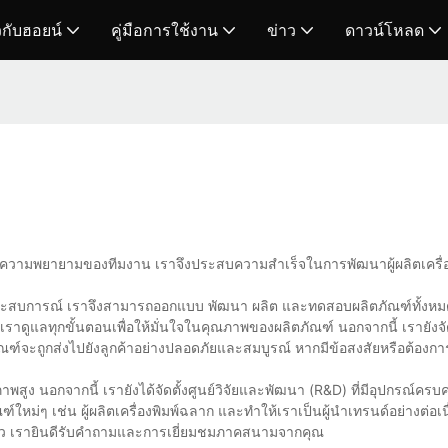
ยวกับฮอยน์
คู่มือการใช้งาน
ข่าว
ดาวน์โหลด
้วยความพยายามของทีมงาน เราจึงประสบความสำเร็จในการพัฒนาผู้ผลิตเครื่
ีประสบการณ์ เราจึงสามารถออกแบบ พัฒนา ผลิต และทดสอบผลิตภัณฑ์ทั้งหมด
ูแลทุกขั้นตอนเพื่อให้มั่นใจในคุณภาพของผลิตภัณฑ์ นอกจากนี้ เรายังจั
์จะถูกส่งไปยังลูกค้าอย่างปลอดภัยและสมบูรณ์ หากมีข้อสงสัยหรือต้องกา
าพสูง นอกจากนี้ เรายังได้จัดตั้งศูนย์วิจัยและพัฒนา (R&D) ที่มีอุปกรณ์ค
ใหม่ๆ เช่น ผู้ผลิตเครื่องพิมพ์ฉลาก และทำให้เราเป็นผู้นำเทรนด์อย่างต่อเนื
ดเร็ว เรายินดีรับคำถามและการเยี่ยมชมภาคสนามจากคุณ