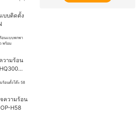
์แบบติดตั้ง
N
กความร้อน
-HQ300
ม
ร็จความร้อน
 HOP-H58