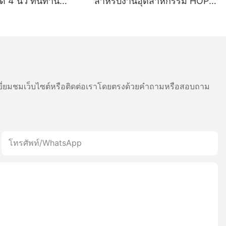
 4 นิ้ว ทนทาน
สำหรับงานอุตสาหกรรม HOP-
่ 5200mAh — ระบบ
H890 พร้อมระบบบลูทูธไร้สาย
มดคู่สำหรับพิมพ์ฉลาก
 หัวพิมพ์จากญี่ปุ่น
ี่ยมชมเว็บไซต์หรือติดต่อเราโดยตรงด้วยคำถามหรือสอบถาม
โทรศัพท์/WhatsApp