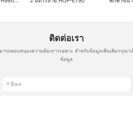
 H980
2 มิติไร้สาย HOP-E790
พกพาขนาด
ใช้งานได้
แบตเตอรี
คลังสิน
บลูทูธ โห
และใบเสร็จ
ติดต่อเรา
ารถตอบสนองความต้องการเฉพาะ สำหรับข้อมูลเพิ่มเติมกรุณาเย
ข้อมูล
อีเมล