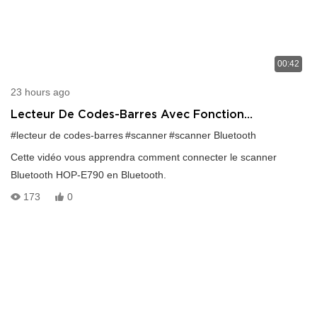
00:42
23 hours ago
Lecteur De Codes-Barres Avec Fonction
Bluetooth, Comment L'utiliser
#lecteur de codes-barres
#scanner
#scanner Bluetooth
Cette vidéo vous apprendra comment connecter le scanner
Bluetooth HOP-E790 en Bluetooth.
173
0