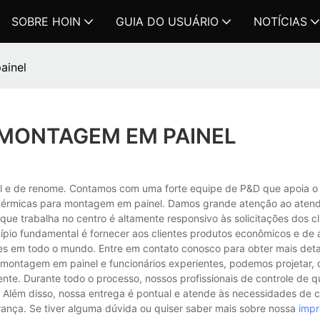
SOBRE HOIN
GUIA DO USUÁRIO
NOTÍCIAS
ainel
 MONTAGEM EM PAINEL
al e de renome. Contamos com uma forte equipe de P&D que apoia o
 térmicas para montagem em painel. Damos grande atenção ao aten
 que trabalha no centro é altamente responsivo às solicitações dos c
io fundamental é fornecer aos clientes produtos econômicos e de a
tes em todo o mundo. Entre em contato conosco para obter mais deta
montagem em painel e funcionários experientes, podemos projetar, 
ente. Durante todo o processo, nossos profissionais de controle de 
 Além disso, nossa entrega é pontual e atende às necessidades de c
ança. Se tiver alguma dúvida ou quiser saber mais sobre nossa
impr