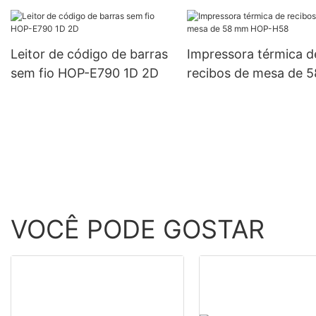
personalizado Fabricante
HQ300 de 3 polegad
de fábrica | HOIN
com USB + Bluetooth
Leitor de código de barras
Impressora térmica d
sem fio HOP-E790 1D 2D
recibos de mesa de 
HOP-H58
VOCÊ PODE GOSTAR