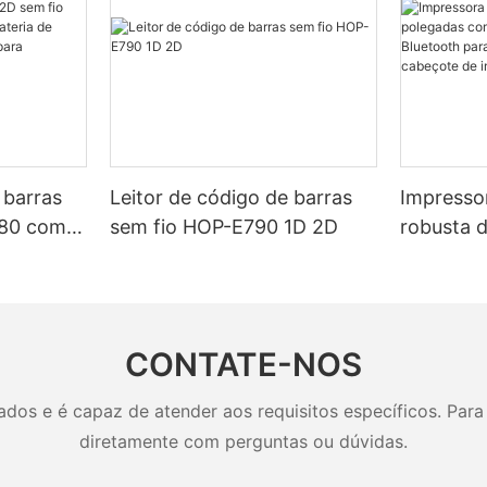
 barras
Leitor de código de barras
Impressor
980 com
sem fio HOP-E790 1D 2D
robusta 
 de longa
bateria 
Ah para
Bluetooth
a.
recibos,
impressã
CONTATE-NOS
os e é capaz de atender aos requisitos específicos. Para 
diretamente com perguntas ou dúvidas.