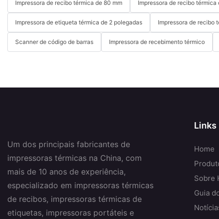
Impressora de recibo térmica de 80 mm
Impressora de recibo térmic
Impressora de etiqueta térmica de 2 polegadas
Impressora de recibo t
Scanner de código de barras
Impressora de recebimento térmico
Links
Um dos principais fabricantes de
Home
impressoras térmicas na China, com
Produt
mais de 10 anos de experiência,
Sobre 
especializado em impressoras térmicas
Guia d
de recibos, impressoras térmicas de
Notícia
etiquetas, impressoras portáteis e