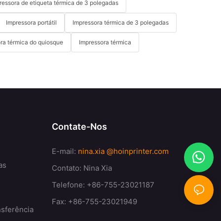
ressora de etiqueta térmica de 3 polegadas
Impressora portátil
Impressora térmica de 3 polegadas
ra térmica do quiosque
Impressora térmica
Contate-Nos
E-mail:
nina.xia
@hoinprinter.com
as
Contato: Nina Xia
Telefone: +86-755-23021187
Fax: +86-755-23021949
nsferência