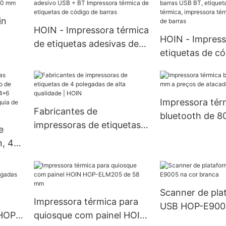
velocidade, im
mm
in
sistema POS d
HOIN - Impressora térmica
HOIN - Impress
de etiquetas adesivas de
etiquetas de c
código de barras de 76
e à
barras, idioma 
mm HOP-HQ80 com papel
arme
polegadas, 58/
adesivo USB + BT
e
mm, código de
Impressora térmica de
Impressora tér
BT, etiquetas, 
Fabricantes de
etiquetas de código de
bluetooth de 8
térmica, impre
impressoras de etiquetas
barras
e
preços de atac
térmica de cód
de 4 polegadas de alta
n, 4
barras
qualidade | HOIN
e
tas
Scanner de pla
 guia
Impressora térmica para
USB HOP-E9005
 HOP-
quiosque com painel HOIN
branca