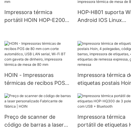
Impressora térmica
HOP-H801 suporta W
portátil HOIN HOP-E200
Android IOS Linux
de fábrica Impressora
impressora de alta
térmica barata Mini móvel
qualidade para iPhon
USB BT de 58 mm
prova d'água com al
impressora térmica d
mesa de 80 mm
HOIN - Impressoras
Impressora térmica d
térmicas de recibos POS
etiquetas postais Hoi
de 80 mm com corte
polegadas, código de
automático, USB LAN
barras, impressora d
serial, Wi-Fi BT com
etiquetas, 4*6 etique
gaveta de dinheiro,
de remessa expressa,
Preço de scanner de
Impressora térmica
impressora térmica de
de remessa
código de barras a laser
portátil de etiquetas
mesa de 80 mm