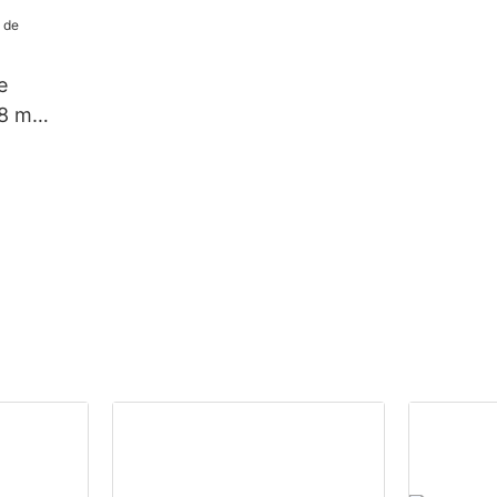
as
HOP-ELM205 de 58 mm
e
58 mm