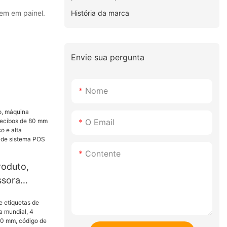
História da marca
em em painel.
Envie sua pergunta
Nome
O Email
Contente
roduto,
ssora
bos de 80
dor
ta