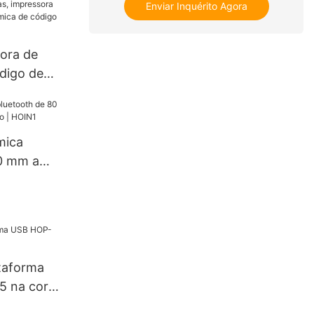
Enviar Inquérito Agora
pressora de
e 80 mm
ora de
ódigo de
mundial, 4
76/80/110
 barras USB
mica
impressora
0 mm a
ssora
ado | HOIN1
igo de
taforma
 na cor