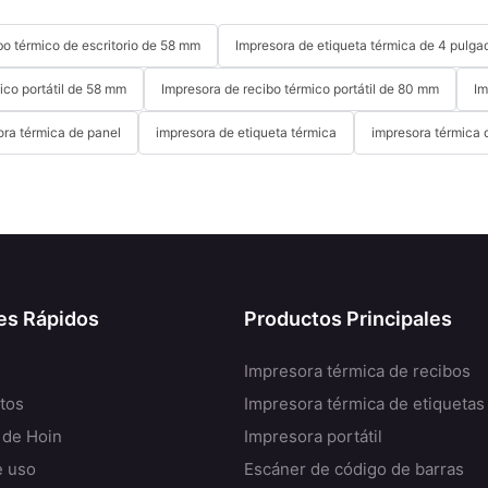
bo térmico de escritorio de 58 mm
Impresora de etiqueta térmica de 4 pulga
ico portátil de 58 mm
Impresora de recibo térmico portátil de 80 mm
Im
ora térmica de panel
impresora de etiqueta térmica
impresora térmica 
es Rápidos
Productos Principales
Impresora térmica de recibos
tos
Impresora térmica de etiquetas
 de Hoin
Impresora portátil
e uso
Escáner de código de barras