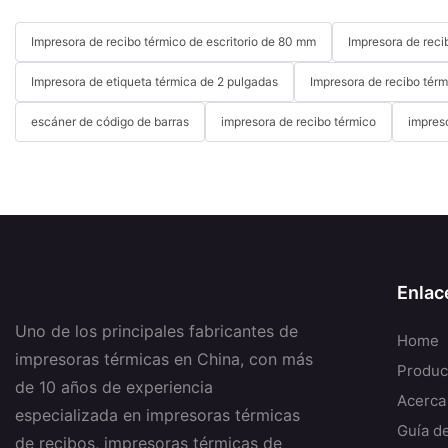
Impresora de recibo térmico de escritorio de 80 mm
Impresora de reci
Impresora de etiqueta térmica de 2 pulgadas
Impresora de recibo térm
escáner de código de barras
impresora de recibo térmico
impres
Enlac
Uno de los principales fabricantes de
Home
impresoras térmicas en China, con más
Produc
de 10 años de experiencia
Acerca
especializada en impresoras térmicas
Guía d
de recibos, impresoras térmicas de