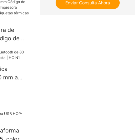
Enviar Consulta Ahora
ra de
ódigo de
ra de
ódigo de
mundial 4
ica
6/80/110 mm
80 mm a
as usb bt
rista |
esora
ora de
cas de
as
taforma
, color