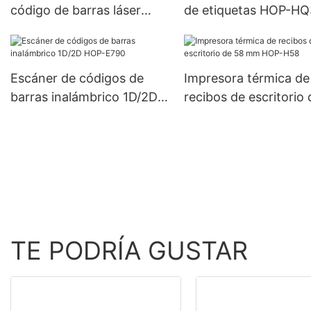
adhesivas para envío
código de barras láser
de etiquetas HOP-H
mm.
exprés de 4 x 6 pulga
personalizados |
de 3 pulgadas con U
albaranes y facturas.
Fabricante de fábrica |
Bluetooth
HOIN
Escáner de códigos de
Impresora térmica de
barras inalámbrico 1D/2D
recibos de escritorio
HOP-E790
mm HOP-H58
TE PODRÍA GUSTAR