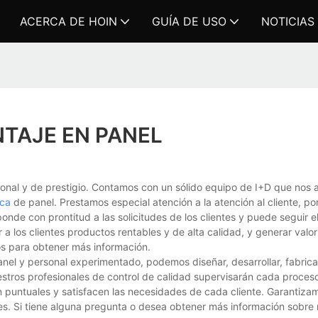
ACERCA DE HOIN
GUÍA DE USO
NOTICIAS
TAJE EN PANEL
onal y de prestigio. Contamos con un sólido equipo de I+D que nos 
ica
de panel. Prestamos especial atención a la atención al cliente, p
ponde con prontitud a las solicitudes de los clientes y puede seguir e
los clientes productos rentables y de alta calidad, y generar valor 
os para obtener más información.
el y personal experimentado, podemos diseñar, desarrollar, fabrica
stros profesionales de control de calidad supervisarán cada proces
n puntuales y satisfacen las necesidades de cada cliente. Garantiza
es. Si tiene alguna pregunta o desea obtener más información sobre