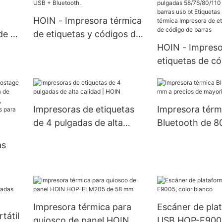
barras de etiquetas
HOIN - Impresora térmica
térmicas de 58 mm
de 80
de etiquetas y códigos de
a y
barras HOP-HQ80 de 76
HOIN - Impreso
le
mm con papel adhesivo y
etiquetas de c
d,
USB + Bluetooth.
barras Impreso
etiquetas de c
barras Idioma 
Impresoras de etiquetas
Impresora térm
pulgadas 58/7
de 4 pulgadas de alta
Bluetooth de 
Código de barr
calidad | HOIN
precios de mayo
Etiquetas Impr
as
HOIN1
térmica Impres
etiquetas térmi
código de barr
e
,
Impresora térmica para
Escáner de pla
as
tátil
quiosco de panel HOIN
USB HOP-E9005