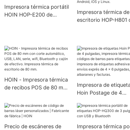
Impresora térmica portátil
Impresora térmica de
HOIN HOP-E200 de
escritorio HOP-H801 
fábrica Impresora térmica
mm, resistente al agu
económica de 58 mm mini
con alarma, compatib
móvil USB BT
con Windows, Androi
iOS y Linux.
HOIN - Impresora térmica
Impresora de etiquet
de recibos POS de 80 mm
Hoin Postage de 4
con corte automático,
pulgadas, impresora
USB, LAN, serie, wifi,
térmica de códigos d
Bluetooth y cajón de
barras para etiquetas
efectivo. Impresora
impresora de etiquet
Precio de escáneres de
Impresora térmica por
térmica de escritorio de 80