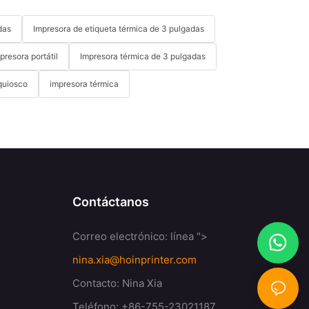
das
Impresora de etiqueta térmica de 3 pulgadas
presora portátil
Impresora térmica de 3 pulgadas
quiosco
impresora térmica
Contáctanos
Correo electrónico:
línea ">
nina.xia@hoinprinter.com
Contacto: Nina Xia
Teléfono: +86-755-23021187