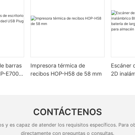
de barras
Impresora térmica de
Escáner 
OP-E7005
recibos HOP-H58 de 58 mm
2D inalá
SB Plug
HOP H980
larga du
para alma
CONTÁCTENOS
s y es capaz de atender los requisitos específicos. Para ob
directamente con preguntas o consultas.