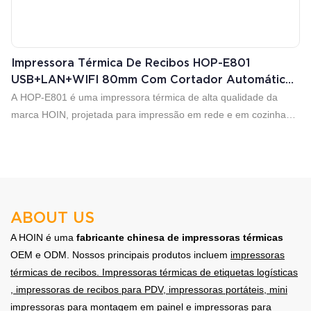
Impressora Térmica De Recibos HOP-E801
USB+LAN+WIFI 80mm Com Cortador Automático
HOP E801 Compatível Com Win Android IOS Linux
A HOP-E801 é uma impressora térmica de alta qualidade da
marca HOIN, projetada para impressão em rede e em cozinhas.
Impressão de alta velocidade de 300 mm/s (máx.); excelente
design à prova d'água, óleo e poeira.
ABOUT US
A HOIN é uma
fabricante chinesa de impressoras térmicas
OEM e ODM. Nossos principais produtos incluem
impressoras
térmicas de recibos.
Impressoras térmicas de etiquetas logísticas
, impressoras de recibos para PDV, impressoras portáteis, mini
impressoras para montagem em painel e impressoras para