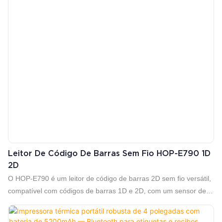
rastreamento de ativos industriais.
Leitor De Código De Barras Sem Fio HOP-E790 1D
2D
O HOP-E790 é um leitor de código de barras 2D sem fio versátil,
compatível com códigos de barras 1D e 2D, com um sensor de
imagem CMOS e resolução de 300.000 pixels para capturas
rápidas e precisas. Com conectividade tripla USB/2.4G/Bluetooth