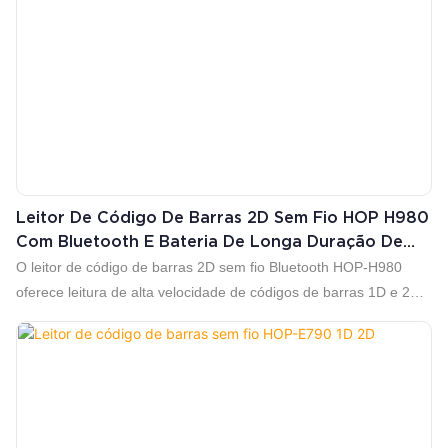
Leitor De Código De Barras 2D Sem Fio HOP H980
Com Bluetooth E Bateria De Longa Duração De
2800 MAh Para Armazéns E Logística.
O leitor de código de barras 2D sem fio Bluetooth HOP-H980
oferece leitura de alta velocidade de códigos de barras 1D e 2D
com um sensor de alta resolução de 1280 x 800 pixels.
Alimentado por uma bateria recarregável de 2800 mAh, ele
suporta transmissão sem fio de 2,4 GHz com alcance de até 200
metros e Bluetooth 4.0 com alcance de até 30 metros, garantindo
conectividade flexível e estável. Ideal para inventário em
armazéns, triagem logística, pontos de venda no varejo e