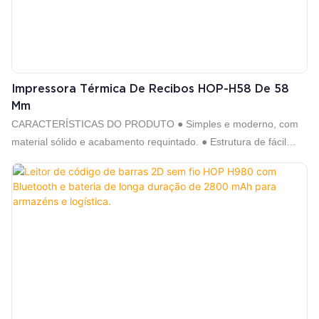
Impressora Térmica De Recibos HOP-H58 De 58
Mm
CARACTERÍSTICAS DO PRODUTO ● Simples e moderno, com
material sólido e acabamento requintado. ● Estrutura de fácil
instalação de papel, simples e conveniente de operar ● Design
de fonte de alimentação integrada, para economizar espaço e
mais conveniente de configurar; ● Design de tampa transparente,
o usuário pode saber o status de uso do rolo de papel a qualquer
momento; ● Suporta fonte grande GB18030, fácil de imprimir
caracteres incomuns ● Suporta impressão em vários idiomas,
adequado para usuários em todo o mundo; ● Suporta download
e impressão de LOGOTIPO e gráficos; ● Suporta impressão em
sistemas Windows, Linux, Android e IOS