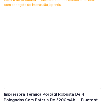
4.0, oferece um alcance de 100 metros em 2.4G e de 15 a 20
metros em Bluetooth, proporcionando operação flexível.
Alimentado por uma bateria de 1450 mAh com tempo de
carregamento de 3,5 horas, oferece mais de 100.000 leituras por
carga completa, garantindo produtividade durante todo o dia.
Ideal para aplicações de varejo, controle de estoque e armazéns
com baixa demanda.
Impressora Térmica Portátil Robusta De 4
Polegadas Com Bateria De 5200mAh — Bluetooth