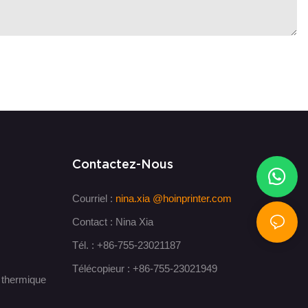
Contactez-Nous
Courriel :
nina.xia
@hoinprinter.com
Contact : Nina Xia
Tél. : +86-755-23021187
Télécopieur : +86-755-23021949
t thermique