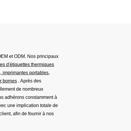
Et Reçus, Tête
et une batterie de 2800 mAh. 
on Japonaise
trimode USB/2,4 GHz/Bluetoot
pour une utilisation intensive e
EM et ODM. Nos principaux
es d'étiquettes thermiques
, imprimantes portables,
r bornes
. Après des
ellement de nombreux
 Nous adhérons constamment à
vec une implication totale de
ient, afin de fournir à nos