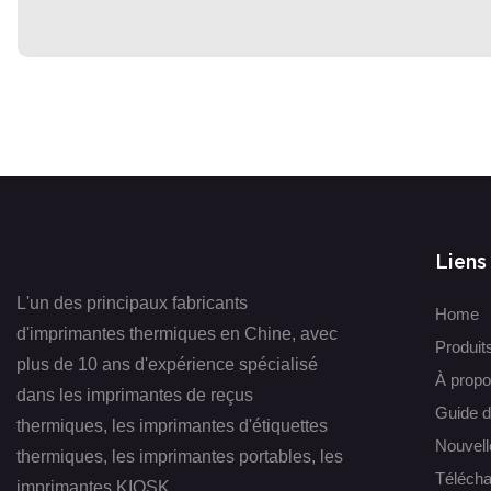
Liens
L'un des principaux fabricants
Home
d'imprimantes thermiques en Chine, avec
Produit
plus de 10 ans d'expérience spécialisé
À propo
dans les imprimantes de reçus
Guide d
thermiques, les imprimantes d'étiquettes
Nouvell
thermiques, les imprimantes portables, les
Télécha
imprimantes KIOSK.