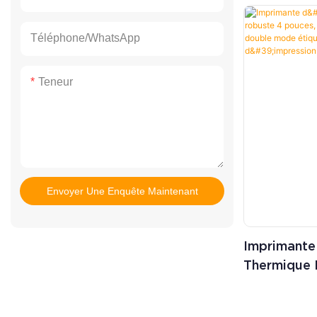
d'installation d
pratique à util
Téléphone/WhatsApp
d'alimentation
l'espace et plu
Teneur
Conception de 
l'utilisateur pe
du rouleau de 
en charge de 
facile à impri
Envoyer Une Enquête Maintenant
● Prise en cha
multilingue, ad
monde entier ;
Imprimante
téléchargemen
Thermique 
et de graphiqu
Pouces, Ba
l'impression 
Bluetooth,
Android et IOS