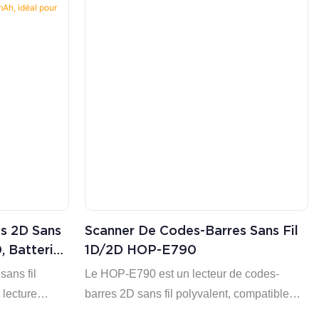
s 2D Sans
Scanner De Codes-Barres Sans Fil
, Batterie
1D/2D HOP-E790
MAh, Idéal
sans fil
Le HOP-E790 est un lecteur de codes-
La
lecture
barres 2D sans fil polyvalent, compatible
 2D grâce à
avec les codes-barres 1D et 2D. Doté d'un