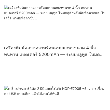
เครื่องพิมพ์ฉลากความร้อนแบบพกพาขนาด 4 นิ้ว
ทนทาน แบตเตอรี่ 5200mAh — ระบบบลูทูธ โหมดคู่
สำหรับพิมพ์ฉลากและใบเสร็จ หัวพิมพ์จากญี่ปุ่น