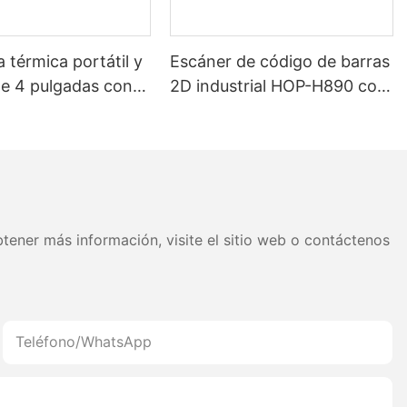
 térmica portátil y
Escáner de código de barras
de 4 pulgadas con
2D industrial HOP-H890 con
de 5200 mAh —
Bluetooth inalámbrico
h, modo dual para
 y recibos, cabezal
sión japonés
tener más información, visite el sitio web o contáctenos
Teléfono/WhatsApp