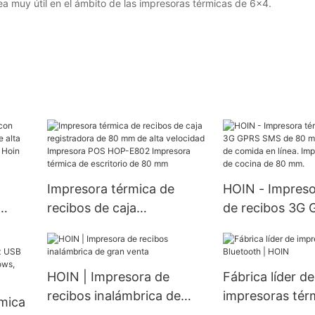
a muy útil en el ámbito de las impresoras térmicas de 6x4.
Impresora térmica de
HOIN - Impreso
recibos de caja
de recibos 3G
 de
registradora de 80 mm de
de 80 mm para
yor -
alta velocidad Impresora
comida en líne
onic
POS HOP-E802 Impresora
de alarma de c
HOIN | Impresora de
Fábrica líder de
térmica de escritorio de 80
mm.
recibos inalámbrica de
impresoras tér
mica
mm
gran venta
Bluetooth | HO