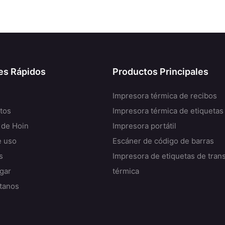
es Rápidos
Productos Principales
Impresora térmica de recibos
tos
Impresora térmica de etiquetas
 de Hoin
Impresora portátil
e uso
Escáner de código de barras
s
Impresora de etiquetas de tran
gar
térmica
tanos