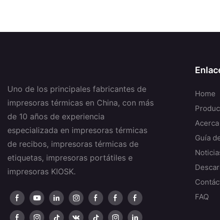
Enlac
Uno de los principales fabricantes de
Home
impresoras térmicas en China, con más
Produc
de 10 años de experiencia
Acerca
especializada en impresoras térmicas
Guía d
de recibos, impresoras térmicas de
Noticia
etiquetas, impresoras portátiles e
Descar
impresoras KIOSK.
Contác
FAQ