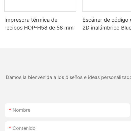
Impresora térmica de
Escáner de código 
recibos HOP-H58 de 58 mm
2D inalámbrico Blu
HOP H980 con bate
larga duración de
para almacén y logí
Damos la bienvenida a los diseños e ideas personalizado
Nombre
Contenido