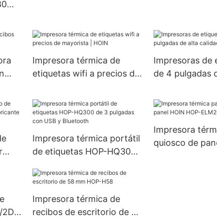
80
80
oid e
ora
Impresora térmica de
Impresoras de 
on
etiquetas wifi a precios de
de 4 pulgadas d
mayorista | HOIN
calidad | HOIN
Impresora térm
de
Impresora térmica portátil
quiosco de pan
r
de etiquetas HOP-HQ300
HOP-ELM205 d
de 3 pulgadas con USB y
 |
Bluetooth
e
Impresora térmica de
D/2D
recibos de escritorio de 58