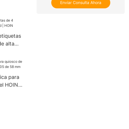
Enviar Consulta Ahora
etiquetas
e alta
ica para
el HOIN
e 58 mm