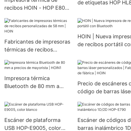
de etiquetas HOP HL
recibos HOIN - HOP E802
con interfaz USB de 
de 80 mm con cortador
mm, compatible con
automático, compatible
Windows, Linux, Andr
con Windows, Android,
iOS.
HOIN | Nueva impres
iOS y Linux. Impresora
Fabricantes de impresoras
de recibos portátil c
térmica de escritorio de 80
térmicas de recibos
Bluetooth
mm.
personalizadas de 58 mm |
HOIN
Impresora térmica
Precio de escáneres 
Bluetooth de 80 mm a
código de barras láse
precios de mayorista |
personalizados |
HOIN1
Fabricante de fábrica
HOIN
Escáner de plataforma
Escáner de códigos d
USB HOP-E9005, color
barras inalámbrico 1