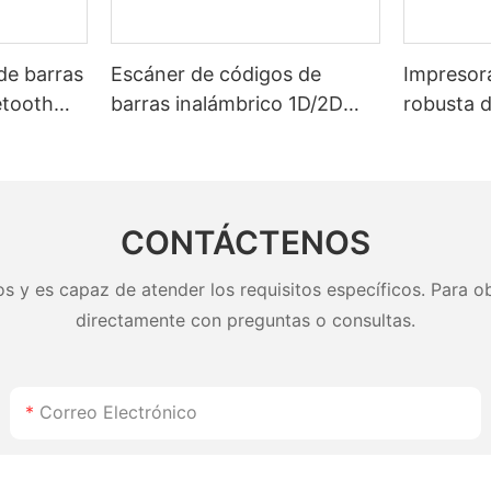
de barras
Escáner de códigos de
Impresora
etooth
barras inalámbrico 1D/2D
robusta 
ría de
HOP-E790
batería 
 2800 mAh
Bluetoot
stica.
etiquetas
de impre
CONTÁCTENOS
s y es capaz de atender los requisitos específicos. Para ob
directamente con preguntas o consultas.
Correo Electrónico