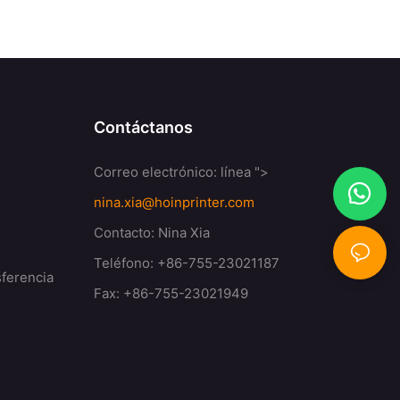
Contáctanos
Correo electrónico:
línea ">
nina.xia@hoinprinter.com
Contacto: Nina Xia
Teléfono: +86-755-23021187
sferencia
Fax: +86-755-23021949