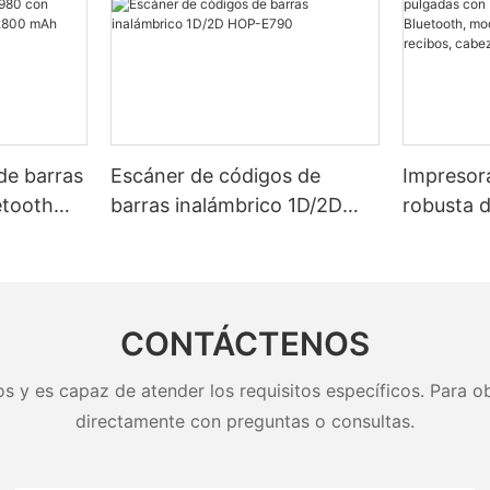
de barras
Escáner de códigos de
Impresora
etooth
barras inalámbrico 1D/2D
robusta 
ría de
HOP-E790
batería 
 2800 mAh
Bluetoot
stica.
etiquetas
de impre
CONTÁCTENOS
s y es capaz de atender los requisitos específicos. Para ob
directamente con preguntas o consultas.