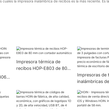
 cuales la impresora inalámbrica de recibos es la más reciente. Es l
Impresora térmica de
recibos HOP-E803 de 80
mm con cortador
Impresoras de 
806
automático
inalámbricas de
as
pulgadas con c
automático, im
o.
facturas POS d
ma
precio económi