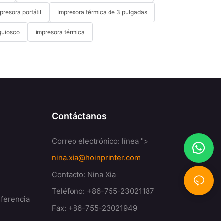
presora portátil
Impresora térmica de 3 pulgadas
quiosco
impresora térmica
Contáctanos
Correo electrónico:
línea ">
nina.xia@hoinprinter.com
Contacto: Nina Xia
Teléfono: +86-755-23021187
sferencia
Fax: +86-755-23021949