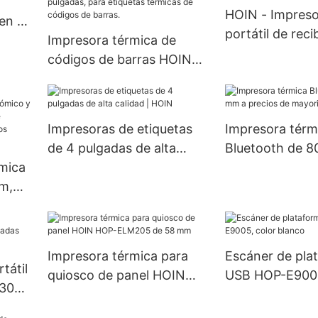
HOIN - Impreso
fábrica, impres
en 1,
portátil de rec
de escritorio 
as de
Impresora térmica de
venta directa p
.
códigos de barras HOIN
Android, iOS y
de fábrica, de alta calidad,
HOIN. Impresor
económica, con gráficos
portátil de 58 
de logotipos 1D y 2D, de
Impresoras de etiquetas
Impresora térm
alta velocidad, USB BT, de
de 4 pulgadas de alta
Bluetooth de 
4 pulgadas, para etiquetas
mica
calidad | HOIN
precios de mayo
térmicas de códigos de
mm,
HOIN1
barras.
gran
mica
mm
Impresora térmica para
Escáner de pla
s.
tátil
quiosco de panel HOIN
USB HOP-E9005
Q300
HOP-ELM205 de 58 mm
blanco
SB y