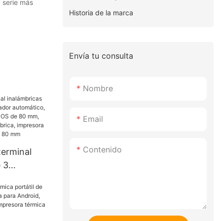
a serie más
Historia de la marca
Envía tu consulta
Nombre
Email
Contenido
terminal
 3
ortador
presora de
e 80 mm,
co de