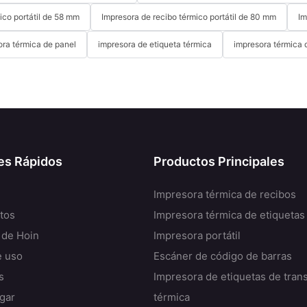
ico portátil de 58 mm
Impresora de recibo térmico portátil de 80 mm
Im
ora térmica de panel
impresora de etiqueta térmica
impresora térmica 
es Rápidos
Productos Principales
Impresora térmica de recibos
tos
Impresora térmica de etiquetas
 de Hoin
Impresora portátil
e uso
Escáner de código de barras
s
Impresora de etiquetas de tran
gar
térmica