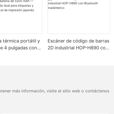
 térmica portátil y
Escáner de código de barras
de 4 pulgadas con
2D industrial HOP-H890 con
de 5200 mAh —
Bluetooth inalámbrico
h, modo dual para
 y recibos, cabezal
sión japonés
tener más información, visite el sitio web o contáctenos