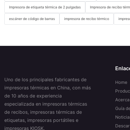
Impresora de etiqueta térmica de 2 pulgadas
Impresora de recibo térm
escáner de código de barras
impresora de recibo térmico
impres
Enlac
Uno de los principales fabricantes de
Home
impresoras térmicas en China, con más
Produc
de 10 años de experiencia
Acerca
especializada en impresoras térmicas
Guía d
de recibos, impresoras térmicas de
Noticia
etiquetas, impresoras portátiles e
Descar
impresoras KIOSK.