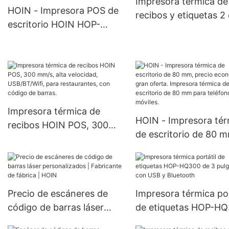
Impresora térmica de
POS de 80 mm.
HOIN - Impresora POS de
recibos y etiquetas 2 
escritorio HOIN HOP-
impresora de etiquet
HL300 de 160 mm/s con
productos y franqueo
sistema POS de 80 mm de
alta estabilidad y calidad.
Impresora térmica de
HOIN - Impresora tér
recibos HOIN POS, 300
de escritorio de 80 
mm/s, alta velocidad,
precio económico y 
USB/BT/Wifi, para
oferta. Impresora tér
restaurantes, con código
de escritorio de 80 
de barras.
para teléfonos móvile
Precio de escáneres de
Impresora térmica por
código de barras láser
de etiquetas HOP-H
personalizados |
de 3 pulgadas con U