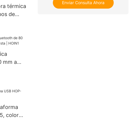
Enviar Consulta Ahora
ra térmica
ora térmica
ibos de
de 80 mm
ara
 Windows
a térmica
mm.
ica
80 mm a
rista |
taforma
, color